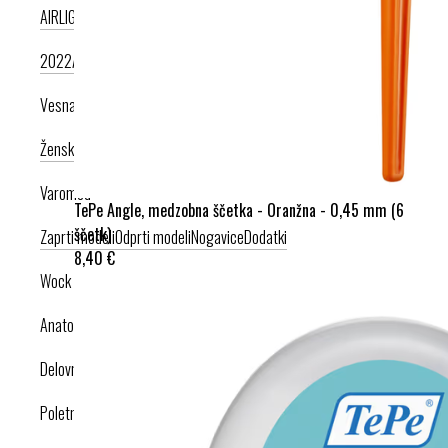
AIRLIGHT PODPLAT II. NOVI
AIRLIGHT PODPLAT I. PRODUKT LETA
2022
AIRLIGHT PODPLAT I. KRIŽNI PAŠČEK
AIR PODPLAT
Vesna anatomic
Ženska kolekcija
Moška kolekcija
Varomed
TePe Angle, medzobna ščetka - Oranžna - 0,45 mm (6
ščetk)
Zaprti modeli
Odprti modeli
Nogavice
Dodatki
8,40 €
Wock
Anatomska obutev
Delovna obutev s certifikatom
Poletna obutev