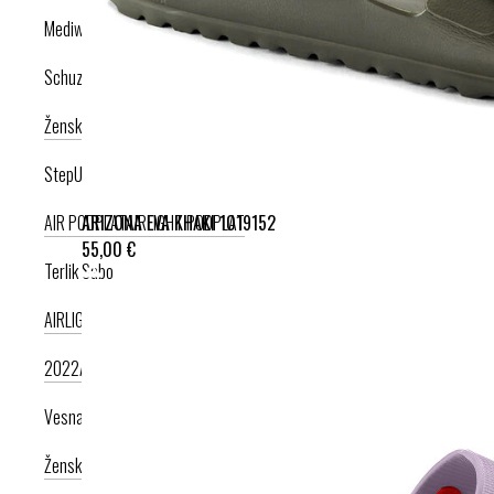
Mediwalk
Schuzz
Ženska kolekcija
Moška kolekcija
StepUp
ARIZONA EVA KHAKI 1019152
AIR PODPLAT
AIRLIGHT PODPLAT
55,00 €
Terlik Sabo
AIRLIGHT PODPLAT II. NOVI
AIRLIGHT PODPLAT I. PRODUKT LETA
2022
AIRLIGHT PODPLAT I. KRIŽNI PAŠČEK
AIR PODPLAT
Vesna anatomic
Ženska kolekcija
Moška kolekcija