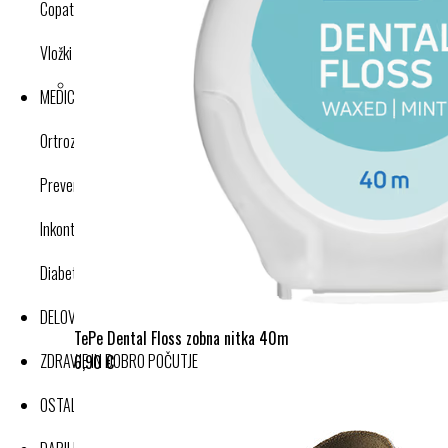
Copati
Vložki in dodatki
MEDICINSKI IZDELKI
Ortroze in opornice
Preventivne kompresijske nogavice
Inkontinenca
Diabetes
DELOVNA OBLAČILA
TePe Dental Floss zobna nitka 40m
ZDRAVJE IN DOBRO POČUTJE
6,90 €
OSTALI IZDELKI