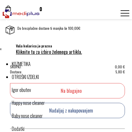
0
Do brezplačne dostave ti manjka še 100,00€
Vaša košarica je prazna
ˣ
Kliknite tu za izbiro želenega artikla.
KOZMETIKA
SKUPAJ:
0,00
€
Dostava:
5,80
€
OTROŠKI IZDELKI
Igor obutev
Na blagajno
Happy nose cleaner
Nadaljuj z nakupovanjem
Baby nose cleaner
Dodatki