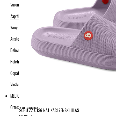
Varomed
Zaprti modeli
Odprti modeli
Nogavice
Dodatki
Wock
Anatomska obutev
Delovna obutev s certifikatom
Poletna obutev
Copati
Vložki in dodatki
MEDICINSKI IZDELKI
Ortroze in opornice
SCHU ZZ 0136 NATIKAČI ŽENSKI LILAS