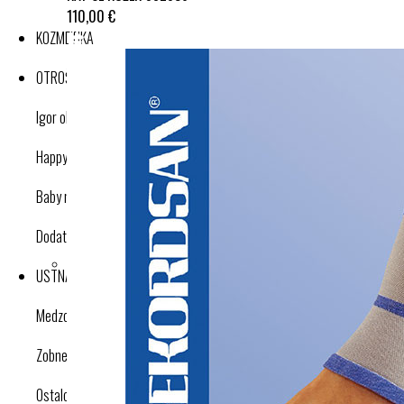
110,00 €
KOZMETIKA
OTROŠKI IZDELKI
Igor obutev
Happy nose cleaner
Baby nose cleaner
Dodatki
USTNA HIGIENA
Medzobne ščetke
Zobne ščetke
Ostalo