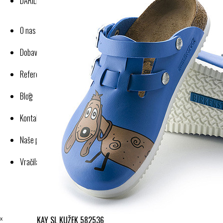
DARILNI BONI
O nas
Dobavitelji-proizvajalci
Reference
Blog
Kontakt
Naše poslovanje
Vračila in reklamacije
ˣ
KAY SL KUŽEK 582536