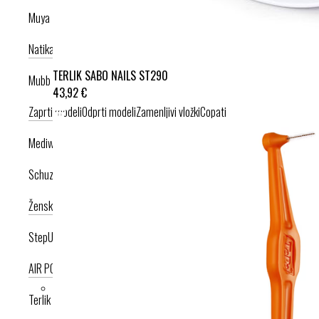
Muya
Natikači
Srednje visoka peta
Visoka peta
TERLIK SABO NAILS ST290
Mubb
43,92 €
Zaprti modeli
Odprti modeli
Zamenljivi vložki
Copati
Mediwalk
Schuzz
Ženska kolekcija
Moška kolekcija
StepUp
AIR PODPLAT
AIRLIGHT PODPLAT
Terlik Sabo