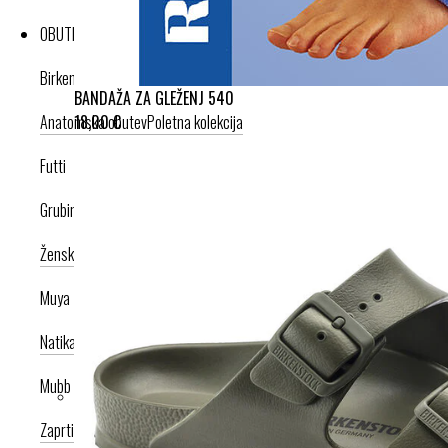
OBUTEV
Birkenstock
BANDAŽA ZA GLEŽENJ 540
18,00 €
Anatomska obutev
Poletna kolekcija
Futti
Grubin
Ženska celoletna kolekcija
Moška celoletna kolekcija
Nogavice
Muya
Natikači
Srednje visoka peta
Visoka peta
Mubb
Zaprti modeli
Odprti modeli
Zamenljivi vložki
Copati