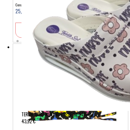
Cena:
25,90 €
V košarico
TERLIK SABO NOVI NURSE BEIGE ST1060
43,92 €