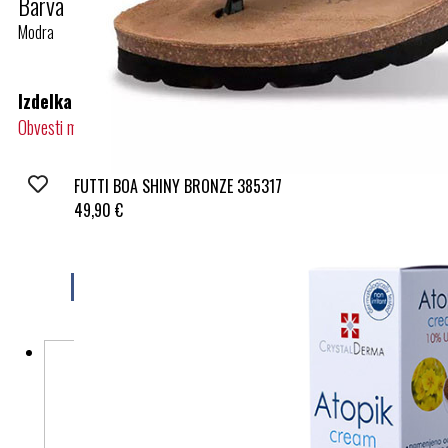
Barva
Modra
Izdelka žal trenutno ni na zalogi.
Obvesti me, ko bo na zalogi
FUTTI BOA SHINY BRONZE 385317
49,90 €
Morda vam bo všeč tudi