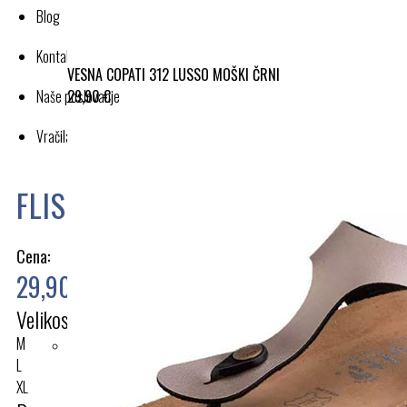
Blog
Kontakt
VESNA COPATI 312 LUSSO MOŠKI ČRNI
29,90 €
Naše poslovanje
Vračila in reklamacije
FLIS JOPA TURKIZ 964
Cena:
29,90 €
Velikost
M
L
XL