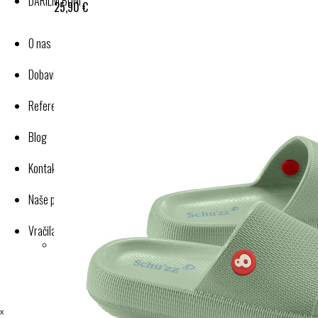
DARILNI BONI
25,90 €
O nas
Dobavitelji-proizvajalci
Reference
Blog
Kontakt
Naše poslovanje
Vračila in reklamacije
ˣ