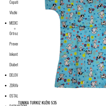
Copati
Vložki in dodatki
MEDICINSKI IZDELKI
Ortroze in opornice
Preventivne kompresijske nogavice
Inkontinenca
Diabetes
DELOVNA OBLAČILA
ZDRAVJE IN DOBRO POČUTJE
OSTALI IZDELKI
TUNIKA TURKIZ KUŽKI 535