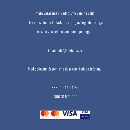
Imate vprašanje? Vedno smo vam na voljo.
Odzvali se bomo kadarkoli znotraj našega delovnega
časa in z veseljem vam bomo pomagali.
Email:
info@mediplus.si
Med delovnim časom smo dosegljivi tudi po telefonu:
+386 1 544 64 26
+386 31 573 090