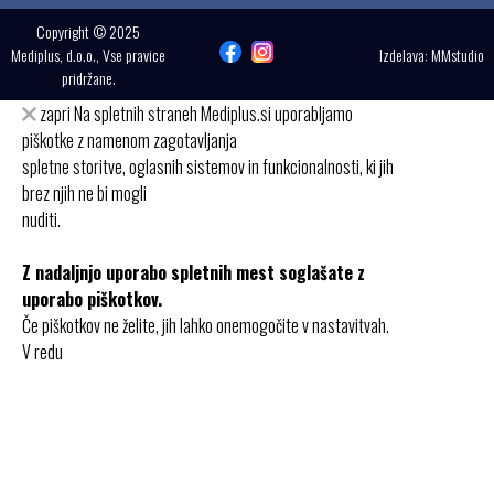
Copyright © 2025
Mediplus, d.o.o., Vse pravice
Izdelava:
MMstudio
pridržane.
zapri
Na spletnih straneh Mediplus.si uporabljamo
piškotke z namenom zagotavljanja
spletne storitve, oglasnih sistemov in funkcionalnosti, ki jih
brez njih ne bi mogli
nuditi.
Z nadaljnjo uporabo spletnih mest soglašate z
uporabo piškotkov.
Če piškotkov ne želite, jih lahko onemogočite v nastavitvah.
V redu