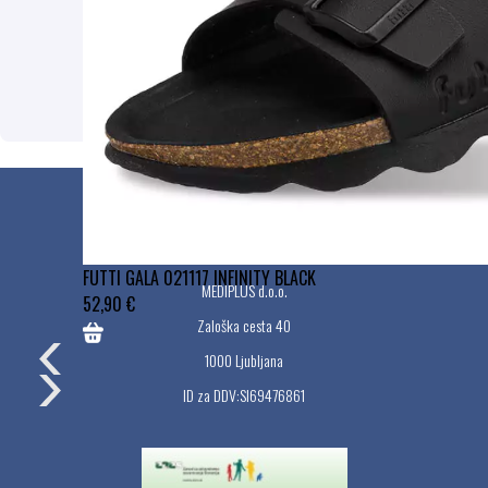
S pošiljanjem podatkov ste seznanjeni s
splošnimi pogoji
, specifičnimi nameni
uporabe in vašimi pravicami glede
uporabe osebnih podatkov.
Podjetje
FUTTI GALA 021117 INFINITY BLACK
MEDIPLUS d.o.o.
52,90 €
Zaloška cesta 40
1000 Ljubljana
ID za DDV:SI69476861