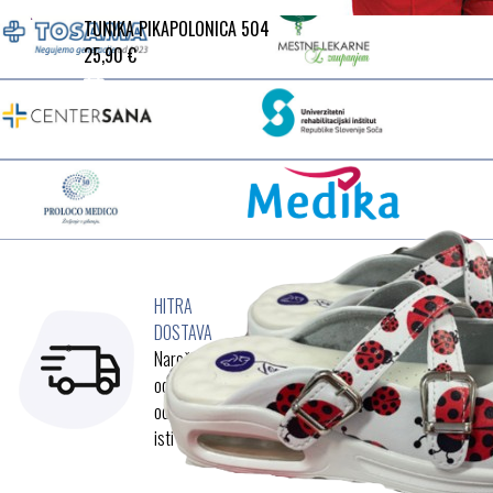
TUNIKA PIKAPOLONICA 504
25,90 €
HITRA
VARNO
DOSTAVA
VRAČILO
Naročila
Postopek
oddana do15h
naročil in
odpremimo še
plačilje varen,
isti dan
zanesljiv
inenostaven
za uporabo.