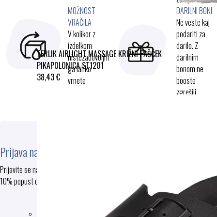
MOŽNOST
DARILNI BONI
VRAČILA
Ne veste kaj
V kolikor z
podariti za
izdelkom
darilo. Z
TERLIK AIRLIGHT MASSAGE KRIŽNI PAŠČEK
nistezadovoljni
darilnim
PIKAPOLONICA ST1201
ga lahko
bonom ne
38,43 €
vrnete
booste
zgrešili.
Prijava na e-novice
Prijavite se na e-novice in prejmite
10% popust ob prvem nakupu
PRIJAVA