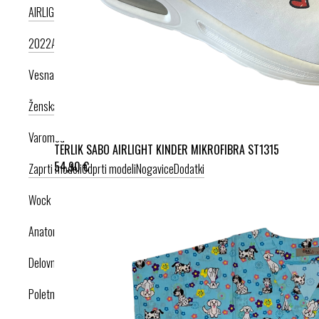
AIRLIGHT PODPLAT II. NOVI
AIRLIGHT PODPLAT I. PRODUKT LETA
2022
AIRLIGHT PODPLAT I. KRIŽNI PAŠČEK
AIR PODPLAT
Vesna anatomic
Ženska kolekcija
Moška kolekcija
Varomed
TERLIK SABO AIRLIGHT KINDER MIKROFIBRA ST1315
54,90 €
Zaprti modeli
Odprti modeli
Nogavice
Dodatki
Wock
Anatomska obutev
Delovna obutev s certifikatom
Poletna obutev