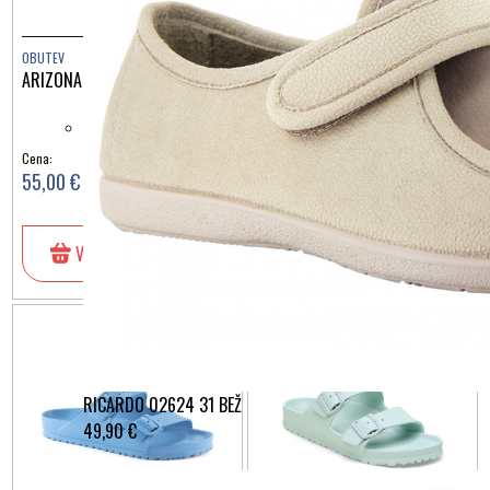
OBUTEV
OBUTEV
ARIZONA EVA KHAKI 1019152
ARIZONA EVA LIGHT ROSE
MULTI 1029690
Cena:
Cena:
55,00 €
55,00 €
V košarico
V košarico
RICARDO 02624 31 BEŽ
49,90 €