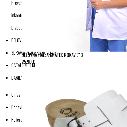
Preventivne kompresijske nogavice
Inkontinenca
Diabetes
DELOVNA OBLAČILA
ZDRAVJE IN DOBRO POČUTJE
DELOVNA HALJA KRATEK ROKAV 713
25,90 €
OSTALI IZDELKI
DARILNI BONI
O nas
Dobavitelji-proizvajalci
Reference