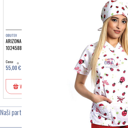
OBUTEV
OBUTEV
ARIZONA EVA SKY BLUE
ARIZONA EVA SURF GREEN
1024588
1027404
Cena:
Cena:
55,00 €
55,00 €
V košarico
V košarico
Naši partnerji