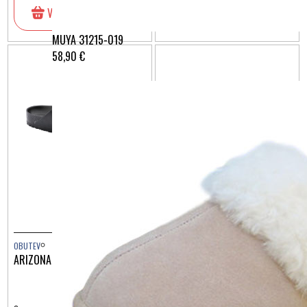
V košarico
V košarico
MUYA 31215-019
58,90 €
OBUTEV
OBUTEV
ARIZONA EVA BLACK 129423
ARIZONA EVA CORAL PEACH
1022511