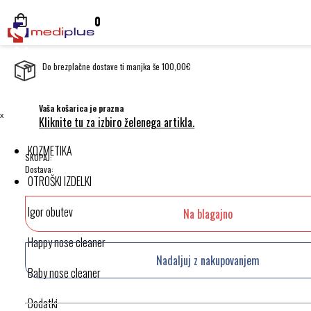
0
Do brezplačne dostave ti manjka še 100,00€
Vaša košarica je prazna
ˣ
Kliknite tu za izbiro želenega artikla.
KOZMETIKA
SKUPAJ:
Dostava:
OTROŠKI IZDELKI
Igor obutev
Na blagajno
Happy nose cleaner
Nadaljuj z nakupovanjem
Baby nose cleaner
Dodatki