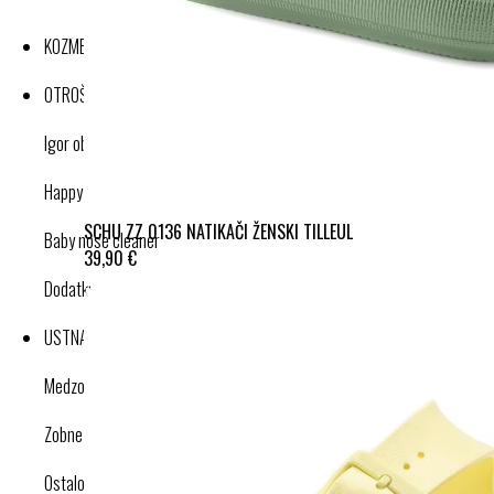
KOZMETIKA
OTROŠKI IZDELKI
Igor obutev
Happy nose cleaner
SCHU ZZ 0136 NATIKAČI ŽENSKI TILLEUL
Baby nose cleaner
39,90 €
Dodatki
USTNA HIGIENA
Medzobne ščetke
Zobne ščetke
Ostalo