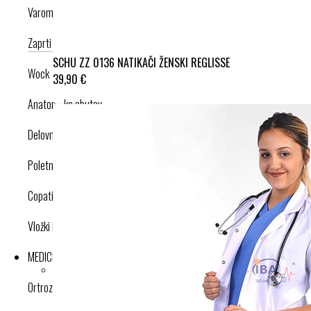
Varomed
Zaprti modeli
Odprti modeli
Nogavice
Dodatki
SCHU ZZ 0136 NATIKAČI ŽENSKI REGLISSE
Wock
39,90 €
Anatomska obutev
Delovna obutev s certifikatom
Poletna obutev
Copati
Vložki in dodatki
MEDICINSKI IZDELKI
Ortroze in opornice