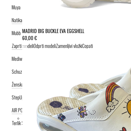
Muya
Natikači
Srednje visoka peta
Visoka peta
MADRID BIG BUCKLE EVA EGGSHELL
Mubb
60,00 €
Zaprti modeli
Odprti modeli
Zamenljivi vložki
Copati
Mediwalk
Schuzz
Ženska kolekcija
Moška kolekcija
StepUp
AIR PODPLAT
AIRLIGHT PODPLAT
Terlik Sabo