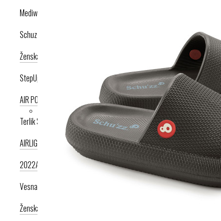
Mediwalk
Schuzz
Ženska kolekcija
Moška kolekcija
StepUp
AIR PODPLAT
AIRLIGHT PODPLAT
Terlik Sabo
AIRLIGHT PODPLAT II. NOVI
AIRLIGHT PODPLAT I. PRODUKT LETA
2022
AIRLIGHT PODPLAT I. KRIŽNI PAŠČEK
AIR PODPLAT
Vesna anatomic
Ženska kolekcija
Moška kolekcija