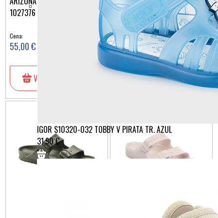
ARIZONA EVA ELEMENTAL BLUE
ARIZONA EVA FADED LIME
1027376
1024691
Cena:
Cena:
55,00 €
55,00 €
V košarico
V košarico
IGOR S10320-032 TOBBY V PIRATA TR. AZUL
31,90 €