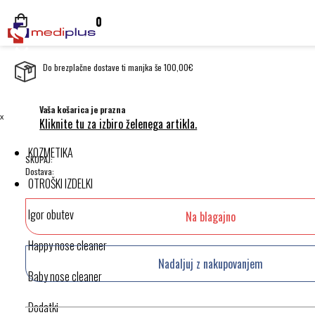
0
Do brezplačne dostave ti manjka še 100,00€
Vaša košarica je prazna
ˣ
Kliknite tu za izbiro želenega artikla.
KOZMETIKA
SKUPAJ:
Dostava:
OTROŠKI IZDELKI
Igor obutev
Na blagajno
Happy nose cleaner
Nadaljuj z nakupovanjem
Baby nose cleaner
Dodatki