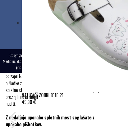
+386 1 544 64 26
+386 31 573 090
Copyright © 2025
Mediplus, d.o.o., Vse pravice
Izdelava:
MMstudio
pridržane.
zapri
Na spletnih straneh Mediplus.si uporabljamo
piškotke z namenom zagotavljanja
spletne storitve, oglasnih sistemov in funkcionalnosti, ki jih
NATIKAČI ZOBKI 8118.21
brez njih ne bi mogli
49,90 €
nuditi.
Z nadaljnjo uporabo spletnih mest soglašate z
uporabo piškotkov.