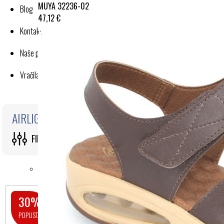
MUYA 32236-02
Blog
47,12 €
Kontakt
Naše poslovanje
Vračila in reklamacije
AIRLIGHT PODPLAT I. KRIŽNI PAŠČEK
FILTRI
30%
30%
POPUSTA
POPUSTA