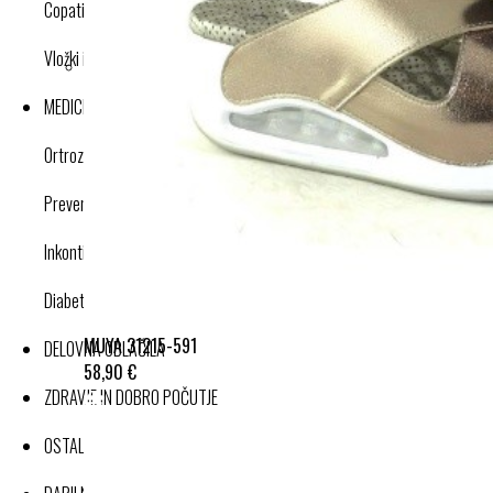
Copati
Vložki in dodatki
MEDICINSKI IZDELKI
Ortroze in opornice
Preventivne kompresijske nogavice
Inkontinenca
Diabetes
MUYA 31215-591
DELOVNA OBLAČILA
58,90 €
ZDRAVJE IN DOBRO POČUTJE
OSTALI IZDELKI