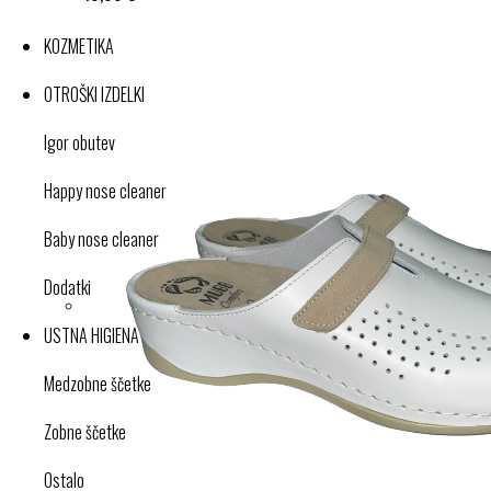
KOZMETIKA
OTROŠKI IZDELKI
Igor obutev
Happy nose cleaner
Baby nose cleaner
Dodatki
USTNA HIGIENA
Medzobne ščetke
Zobne ščetke
Ostalo