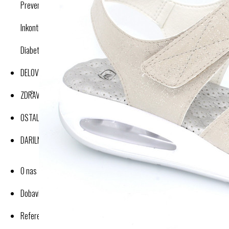
Preventivne kompresijske nogavice
Inkontinenca
Diabetes
DELOVNA OBLAČILA
ZDRAVJE IN DOBRO POČUTJE
OSTALI IZDELKI
DARILNI BONI
O nas
Dobavitelji-proizvajalci
Reference