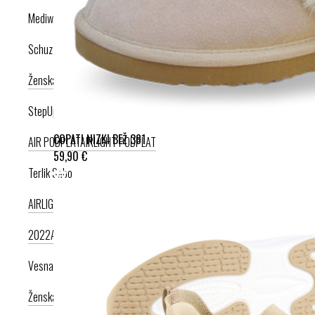
Mediwalk
Schuzz
Ženska kolekcija
Moška kolekcija
StepUp
COPATI NIZKI BEŽ 381
AIR PODPLAT
AIRLIGHT PODPLAT
59,90 €
Terlik Sabo
AIRLIGHT PODPLAT II. NOVI
AIRLIGHT PODPLAT I. PRODUKT LETA
2022
AIRLIGHT PODPLAT I. KRIŽNI PAŠČEK
AIR PODPLAT
Vesna anatomic
Ženska kolekcija
Moška kolekcija