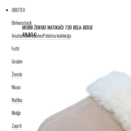
OBUTEV
Birkenstock
MUBB ŽENSKI NATIKAČI 730 BELA-BEIGE
49,90 €
Anatomska obutev
Poletna kolekcija
Futti
Grubin
Ženska celoletna kolekcija
Moška celoletna kolekcija
Nogavice
Muya
Natikači
Srednje visoka peta
Visoka peta
Mubb
Zaprti modeli
Odprti modeli
Zamenljivi vložki
Copati