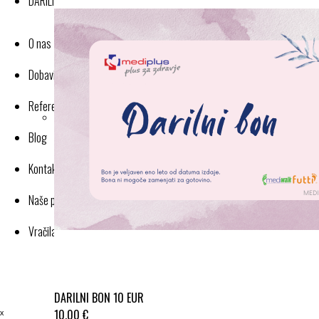
DARILNI BONI
O nas
Dobavitelji-proizvajalci
Reference
Blog
Kontakt
Naše poslovanje
Vračila in reklamacije
DARILNI BON 10 EUR
ˣ
10,00 €