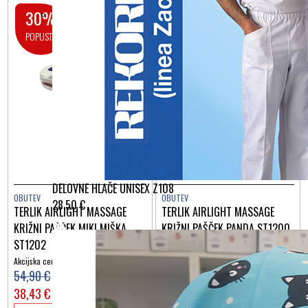
30%
30%
POPUSTA
POPUSTA
DELOVNE HLAČE UNISEX Z108
OBUTEV
OBUTEV
28,50 €
TERLIK AIRLIGHT MASSAGE
TERLIK AIRLIGHT MASSAGE
KRIŽNI PAŠČEK MIKI MIŠKA
KRIŽNI PAŠČEK PANDA ST1200
ST1202
Akcijska cena:
Akcijska cena:
54,90 €
54,90 €
38,43 €
38,43 €