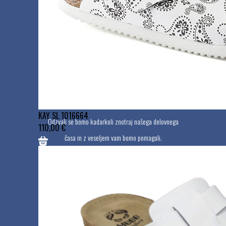
Vračila in reklamacije
Kontakt
Imate vprašanje? Vedno smo vam na voljo.
KAY SL 1016664
Odzvali se bomo kadarkoli znotraj našega delovnega
110,00 €
časa in z veseljem vam bomo pomagali.
Email:
info@mediplus.si
Med delovnim časom smo dosegljivi tudi po telefonu: