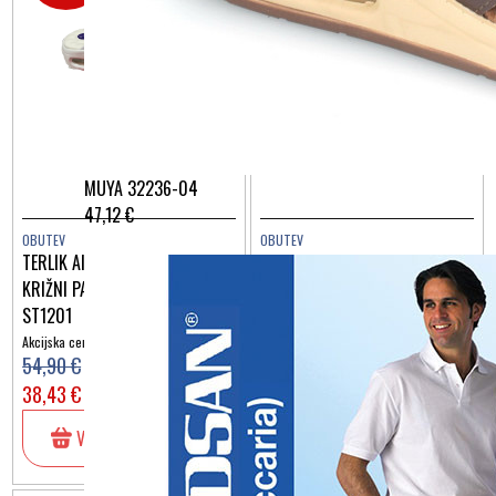
MUYA 32236-04
47,12 €
OBUTEV
OBUTEV
TERLIK AIRLIGHT MASSAGE
TERLIK AIRLIGHT MASSAGE
KRIŽNI PAŠČEK PIKAPOLONICA
KRIŽNI PAŠČEK MICKEY &
ST1201
MINNIE ST1203
Akcijska cena:
Akcijska cena:
54,90 €
54,90 €
38,43 €
38,43 €
V košarico
V košarico