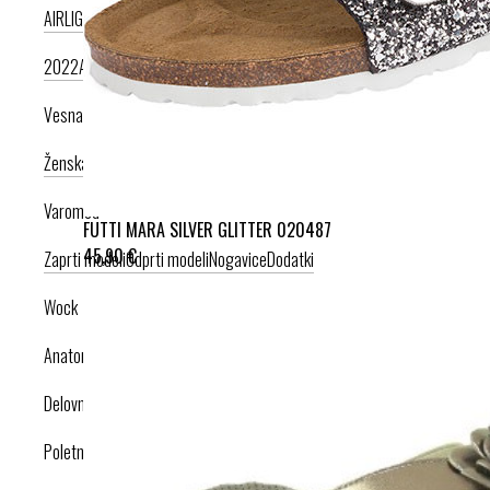
AIRLIGHT PODPLAT II. NOVI
AIRLIGHT PODPLAT I. PRODUKT LETA
2022
AIRLIGHT PODPLAT I. KRIŽNI PAŠČEK
AIR PODPLAT
Vesna anatomic
Ženska kolekcija
Moška kolekcija
Varomed
FUTTI MARA SILVER GLITTER 020487
45,90 €
Zaprti modeli
Odprti modeli
Nogavice
Dodatki
Wock
Anatomska obutev
Delovna obutev s certifikatom
Poletna obutev