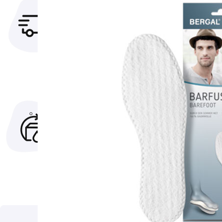
DOSTAVA
VRAČILO
Naročila
Postopek
oddana do15h
naročil in
odpremimo še
plačilje varen,
isti dan
zanesljiv
inenostaven
za uporabo.
MOŽNOST
DARILNI BONI
VRAČILA
Ne veste kaj
V kolikor z
podariti za
izdelkom
darilo. Z
nistezadovoljni
darilnim
ga lahko
bonom ne
vrnete
booste
zgrešili.