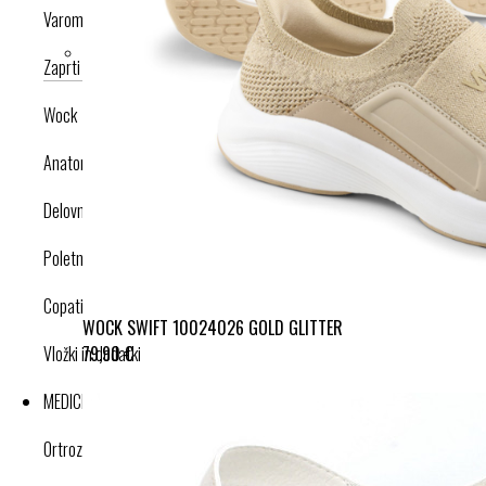
Varomed
Zaprti modeli
Odprti modeli
Nogavice
Dodatki
Wock
Anatomska obutev
Delovna obutev s certifikatom
Poletna obutev
Copati
WOCK SWIFT 10024026 GOLD GLITTER
79,90 €
Vložki in dodatki
MEDICINSKI IZDELKI
Ortroze in opornice