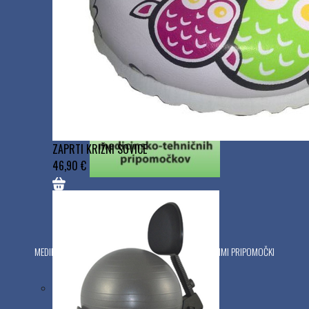
Zaloška cesta 40
1000 Ljubljana
ID za DDV:SI69476861
ZAPRTI KRIŽNI SOVICE
46,90 €
Trgovine
MEDIPLUS - TRGOVINA Z MEDICINSKIMI IN ORTOPEDSKIMI PRIPOMOČKI
Zaloška cesta 40, 1000 Ljubljana
Delovni čas: