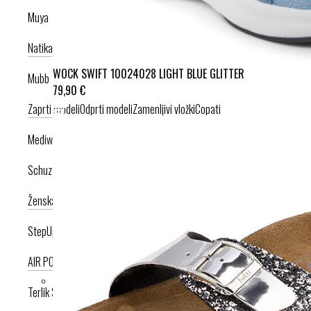
Muya
Natikači
Srednje visoka peta
Visoka peta
WOCK SWIFT 10024028 LIGHT BLUE GLITTER
Mubb
79,90 €
Zaprti modeli
Odprti modeli
Zamenljivi vložki
Copati
Mediwalk
Schuzz
Ženska kolekcija
Moška kolekcija
StepUp
AIR PODPLAT
AIRLIGHT PODPLAT
Terlik Sabo