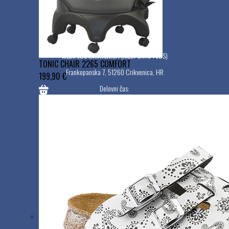
Ponedeljek - petek: 9:00 - 17:00
Sobota, nedelja, prazniki: zaprto
MEDIPLUS CRIKVENICA (MEDI ORTO PLUS)
TONIC CHAIR 2265 COMFORT
Frankopanska 7, 51260 Crikvenica, HR
199,90 €
Delovni čas:
Ponedeljek - petek: 8:00 - 20:00
Sobota: 8:00 - 14:00
Nedelja in prazniki: Zaprto
Uporabne povezave
Naši dobavitelji
Reference
Pogoji poslovanja