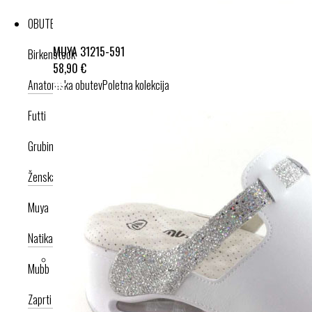
OBUTEV
MUYA 31215-591
Birkenstock
58,90 €
Anatomska obutev
Poletna kolekcija
Futti
Grubin
Ženska celoletna kolekcija
Moška celoletna kolekcija
Nogavice
Muya
Natikači
Srednje visoka peta
Visoka peta
Mubb
Zaprti modeli
Odprti modeli
Zamenljivi vložki
Copati