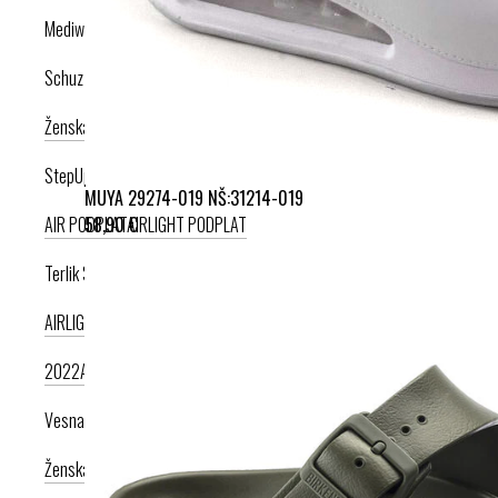
Mediwalk
Schuzz
Ženska kolekcija
Moška kolekcija
StepUp
MUYA 29274-019 NŠ:31214-019
58,90 €
AIR PODPLAT
AIRLIGHT PODPLAT
Terlik Sabo
AIRLIGHT PODPLAT II. NOVI
AIRLIGHT PODPLAT I. PRODUKT LETA
2022
AIRLIGHT PODPLAT I. KRIŽNI PAŠČEK
AIR PODPLAT
Vesna anatomic
Ženska kolekcija
Moška kolekcija