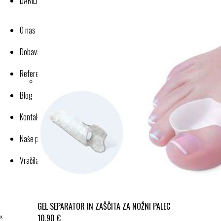
DARILNI BONI
O nas
Dobavitelji-proizvajalci
Reference
Blog
Kontakt
Naše poslovanje
Vračila in reklamacije
GEL SEPARATOR IN ZAŠČITA ZA NOŽNI PALEC
ˣ
10,90 €