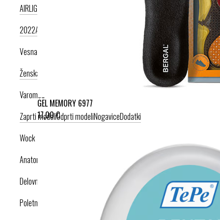
AIRLIGHT PODPLAT II. NOVI
AIRLIGHT PODPLAT I. PRODUKT LETA
2022
AIRLIGHT PODPLAT I. KRIŽNI PAŠČEK
AIR PODPLAT
Vesna anatomic
Ženska kolekcija
Moška kolekcija
Varomed
GEL MEMORY 6977
17,00 €
Zaprti modeli
Odprti modeli
Nogavice
Dodatki
Wock
Anatomska obutev
Delovna obutev s certifikatom
Poletna obutev