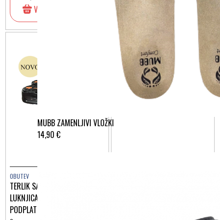
V košarico
V košarico
MUBB ZAMENLJIVI VLOŽKI
14,90 €
OBUTEV
OBUTEV
TERLIK SABO MASSAGE ČRNI Z
TERLIK SABO MASSAGE ROŽICE
LUKNJICAMI IN ČRNIM
ST520
PODPLATOM ST153