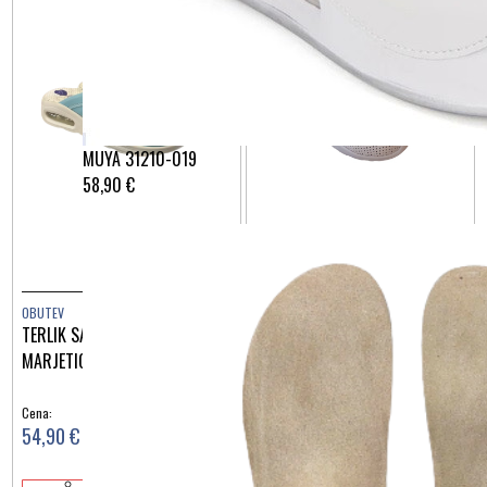
MUYA 31210-019
58,90 €
OBUTEV
OBUTEV
TERLIK SABO AIRLIGHT MODRI
TERLIK SABO MASSAGE BELI Z
MARJETICE MIKROFIBRA ST1311
LUKNJICAMI ST515
Cena:
Cena:
54,90 €
54,90 €