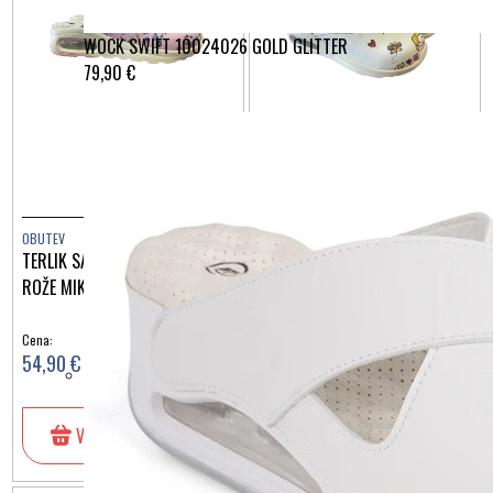
WOCK SWIFT 10024026 GOLD GLITTER
79,90 €
OBUTEV
OBUTEV
TERLIK SABO AIRLIGHT ROZA
TERLIK SABO AIRLIGHT KINDER
ROŽE MIKROFIBRA ST1316
MIKROFIBRA ST1315
Cena:
Cena:
54,90 €
54,90 €
V košarico
V košarico