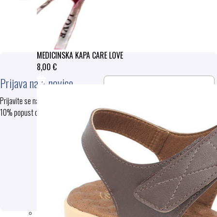
vrnete
booste
zgrešili.
MEDICINSKA KAPA CARE LOVE
8,00 €
Prijava na e-novice
Prijavite se na e-novice in prejmite
10% popust ob prvem nakupu
PRIJAVA
S pošiljanjem podatkov ste seznanjeni s
splošnimi pogoji
, specifičnimi nameni
uporabe in vašimi pravicami glede
uporabe osebnih podatkov.