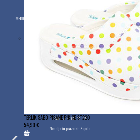
MEDIPLUS - TRGOVINA Z MEDICINSKIMI IN ORTOPEDSKIMI PRIPOMOČKI
Zaloška cesta 40, 1000 Ljubljana
Delovni čas:
Ponedeljek - petek: 9:00 - 17:00
Sobota, nedelja, prazniki: zaprto
MEDIPLUS CRIKVENICA (MEDI ORTO PLUS)
Frankopanska 7, 51260 Crikvenica, HR
Delovni čas:
Ponedeljek - petek: 8:00 - 20:00
TERLIK SABO PISANE PIKICE ST220
Sobota: 8:00 - 14:00
54,90 €
Nedelja in prazniki: Zaprto