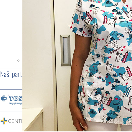
TERLIK SABO MASSAGE
VIJOLIČNI METULJI ST1256
Cena:
54,90 €
V košarico
Naši partnerji