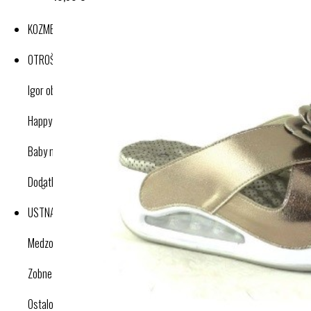
KOZMETIKA
OTROŠKI IZDELKI
Igor obutev
Happy nose cleaner
Baby nose cleaner
Dodatki
USTNA HIGIENA
Medzobne ščetke
Zobne ščetke
Ostalo