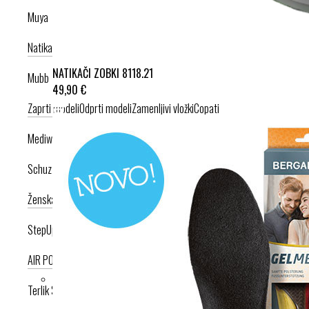
Muya
Natikači
Srednje visoka peta
Visoka peta
NATIKAČI ZOBKI 8118.21
Mubb
49,90 €
Zaprti modeli
Odprti modeli
Zamenljivi vložki
Copati
Mediwalk
Schuzz
Ženska kolekcija
Moška kolekcija
StepUp
AIR PODPLAT
AIRLIGHT PODPLAT
Terlik Sabo