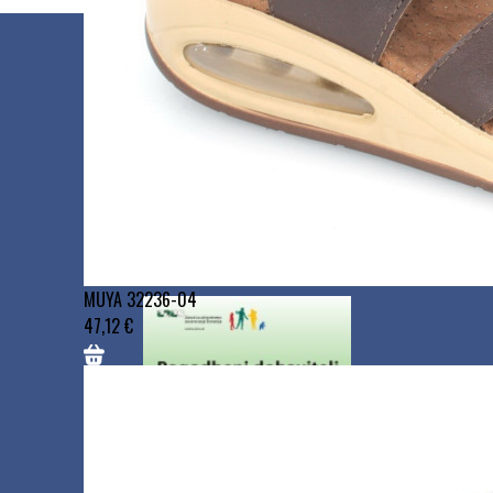
Podjetje
MEDIPLUS d.o.o.
Zaloška cesta 40
1000 Ljubljana
ID za DDV:SI69476861
MUYA 32236-04
47,12 €
Trgovine