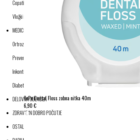
Copati
Vložki in dodatki
MEDICINSKI IZDELKI
Ortroze in opornice
Preventivne kompresijske nogavice
Inkontinenca
Diabetes
TePe Dental Floss zobna nitka 40m
DELOVNA OBLAČILA
6,90 €
ZDRAVJE IN DOBRO POČUTJE
OSTALI IZDELKI