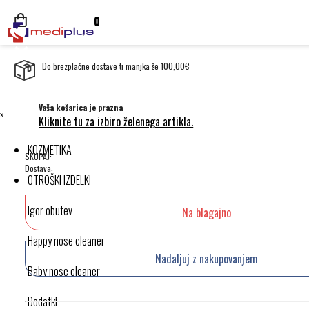
0
Do brezplačne dostave ti manjka še 100,00€
Vaša košarica je prazna
ˣ
Kliknite tu za izbiro želenega artikla.
KOZMETIKA
SKUPAJ:
Dostava:
OTROŠKI IZDELKI
Igor obutev
Na blagajno
Happy nose cleaner
Nadaljuj z nakupovanjem
Baby nose cleaner
Dodatki