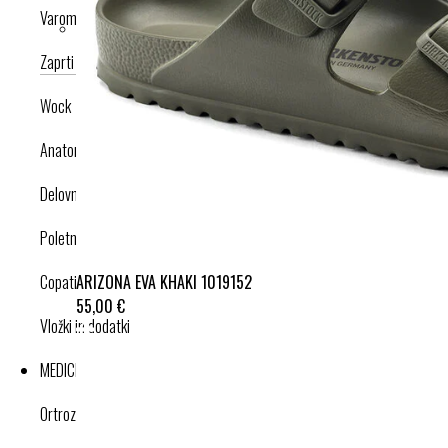
Varomed
Zaprti modeli
Odprti modeli
Nogavice
Dodatki
Wock
Anatomska obutev
Delovna obutev s certifikatom
Poletna obutev
ARIZONA EVA KHAKI 1019152
Copati
55,00 €
Vložki in dodatki
MEDICINSKI IZDELKI
Ortroze in opornice