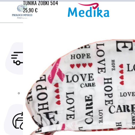
TUNIKA ZOBKI 504
25,90 €
HITRA
VARNO
DOSTAVA
VRAČILO
Naročila
Postopek
oddana do15h
naročil in
odpremimo še
plačilje varen,
isti dan
zanesljiv
inenostaven
za uporabo.
MOŽNOST
DARILNI BONI
VRAČILA
Ne veste kaj
V kolikor z
podariti za
izdelkom
darilo. Z
nistezadovoljni
darilnim
ga lahko
bonom ne