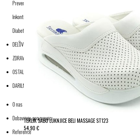
Preventivne kompresijske nogavice
Inkontinenca
Diabetes
DELOVNA OBLAČILA
ZDRAVJE IN DOBRO POČUTJE
OSTALI IZDELKI
DARILNI BONI
O nas
Dobavitelji-proizvajalci
TERLIK SABO LUKNJICE BELI MASSAGE ST123
54,90 €
Reference