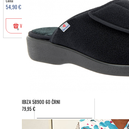
Cena:
Cena:
54,90 €
54,90 €
V košarico
V košarico
IBIZA 58900 60 ČRNI
79,95 €
OBUTEV