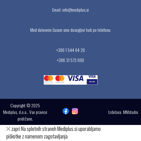
Email:
info@mediplus.si
Med delovnim časom smo dosegljivi tudi po telefonu:
+386 1 544 64 26
+386 31 573 090
Copyright © 2025
Mediplus, d.o.o., Vse pravice
Izdelava:
MMstudio
pridržane.
zapri
Na spletnih straneh Mediplus.si uporabljamo
piškotke z namenom zagotavljanja