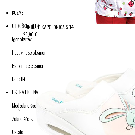
KOZMETIKA
OTROŠKI IZDELKI
TUNIKA PIKAPOLONICA 504
25,90 €
Igor obutev
Happy nose cleaner
Baby nose cleaner
Dodatki
USTNA HIGIENA
Medzobne ščetke
Zobne ščetke
Ostalo