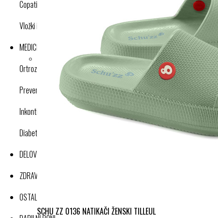
Copati
Vložki in dodatki
MEDICINSKI IZDELKI
Ortroze in opornice
Preventivne kompresijske nogavice
Inkontinenca
Diabetes
DELOVNA OBLAČILA
ZDRAVJE IN DOBRO POČUTJE
OSTALI IZDELKI
SCHU ZZ 0136 NATIKAČI ŽENSKI TILLEUL