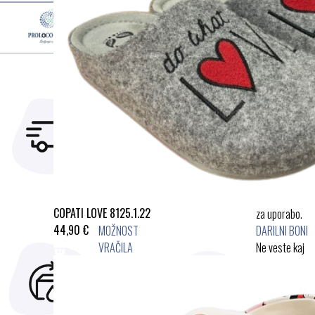
HITRA
VARNO
DOSTAVA
VRAČILO
Naročila
Postopek
oddana do15h
naročil in
odpremimo še
plačilje varen,
isti dan
zanesljiv
inenostaven
COPATI LOVE 8125.1.22
za uporabo.
44,90 €
MOŽNOST
DARILNI BONI
VRAČILA
Ne veste kaj
V kolikor z
podariti za
izdelkom
darilo. Z
nistezadovoljni
darilnim
ga lahko
bonom ne