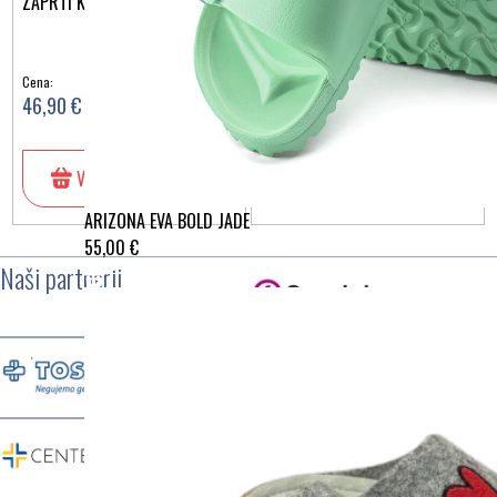
ZAPRTI KRIŽNI ČEBELICA
ZAPRTI EN PAŠČEK METULJI
Cena:
Cena:
46,90 €
42,50 €
V košarico
V košarico
ARIZONA EVA BOLD JADE
55,00 €
Naši partnerji