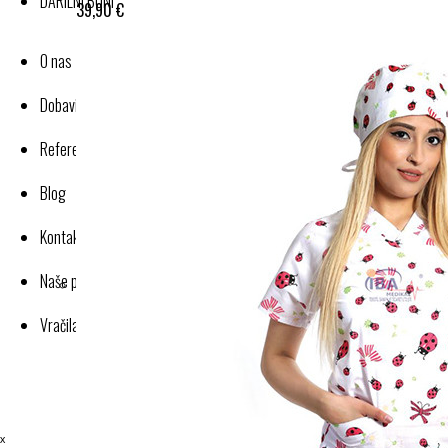
DARILNI BONI
39,90 €
O nas
Dobavitelji-proizvajalci
Reference
Blog
Kontakt
Naše poslovanje
Vračila in reklamacije
ˣ