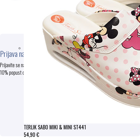
vrnete
booste
zgrešili.
Prijava na e-novice
Prijavite se na e-novice in prejmite
10% popust ob prvem nakupu
PRIJAVA
S pošiljanjem podatkov ste seznanjeni s
splošnimi pogoji
, specifičnimi nameni
uporabe in vašimi pravicami glede
uporabe osebnih podatkov.
TERLIK SABO MIKI & MINI ST441
54,90 €