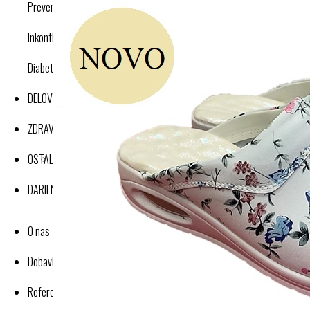
Preventivne kompresijske nogavice
Inkontinenca
Diabetes
DELOVNA OBLAČILA
ZDRAVJE IN DOBRO POČUTJE
OSTALI IZDELKI
DARILNI BONI
O nas
Dobavitelji-proizvajalci
Reference