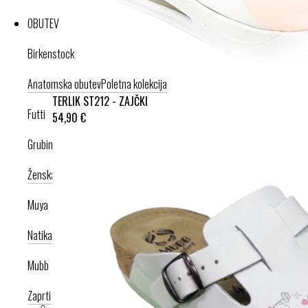
OBUTEV
Birkenstock
Anatomska obutev
Poletna kolekcija
TERLIK ST212 - ZAJČKI
Futti
54,90 €
Grubin
Ženska celoletna kolekcija
Moška celoletna kolekcija
Nogavice
Muya
Natikači
Srednje visoka peta
Visoka peta
Mubb
Zaprti modeli
Odprti modeli
Zamenljivi vložki
Copati