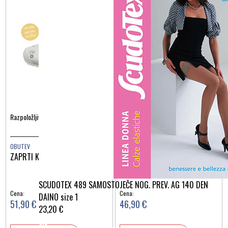
Razpoložljive barve:
Razpoložljive barve:
OBUTEV
OBUTEV
ZAPRTI KRIŽNI ZLATE ČEBELE
ZAPRTI KRIŽNI SOVICE
SCUDOTEX 489 SAMOSTOJEČE NOG. PREV. AG 140 DEN
Cena:
Cena:
DAINO size 1
51,90 €
46,90 €
23,20 €