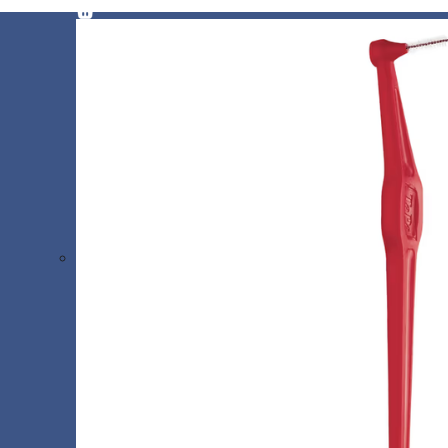
Podjetje
MEDIPLUS d.o.o.
Zaloška cesta 40
1000 Ljubljana
ID za DDV:SI69476861
Trgovine