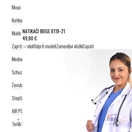
Muya
Natikači
Srednje visoka peta
Visoka peta
NATIKAČI BEIGE 8119-21
Mubb
49,90 €
Zaprti modeli
Odprti modeli
Zamenljivi vložki
Copati
Mediwalk
Schuzz
Ženska kolekcija
Moška kolekcija
StepUp
AIR PODPLAT
AIRLIGHT PODPLAT
Terlik Sabo