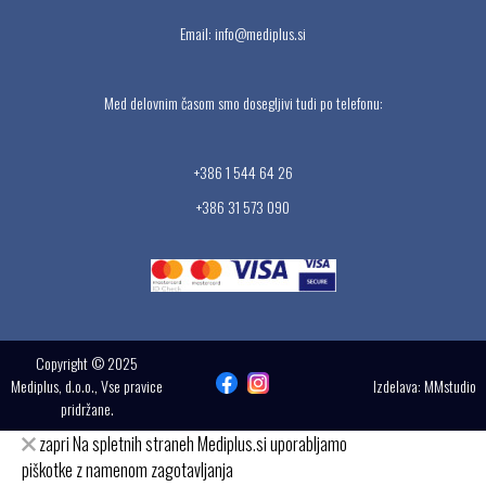
Email:
info@mediplus.si
Med delovnim časom smo dosegljivi tudi po telefonu:
+386 1 544 64 26
+386 31 573 090
Copyright © 2025
Mediplus, d.o.o., Vse pravice
Izdelava:
MMstudio
pridržane.
zapri
Na spletnih straneh Mediplus.si uporabljamo
piškotke z namenom zagotavljanja