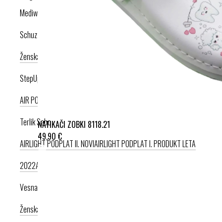
Mediwalk
Schuzz
Ženska kolekcija
Moška kolekcija
StepUp
AIR PODPLAT
AIRLIGHT PODPLAT
Terlik Sabo
NATIKAČI ZOBKI 8118.21
49,90 €
AIRLIGHT PODPLAT II. NOVI
AIRLIGHT PODPLAT I. PRODUKT LETA
2022
AIRLIGHT PODPLAT I. KRIŽNI PAŠČEK
AIR PODPLAT
Vesna anatomic
Ženska kolekcija
Moška kolekcija