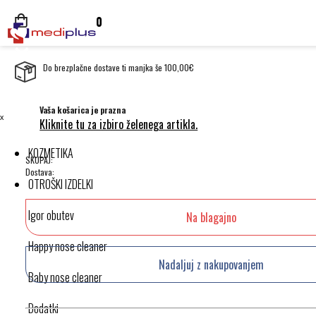
0
Do brezplačne dostave ti manjka še 100,00€
Vaša košarica je prazna
ˣ
Kliknite tu za izbiro želenega artikla.
KOZMETIKA
SKUPAJ:
Dostava:
OTROŠKI IZDELKI
Igor obutev
Na blagajno
Happy nose cleaner
Nadaljuj z nakupovanjem
Baby nose cleaner
Dodatki