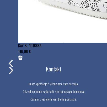
Uporabne povezave
Naši dobavitelji
Reference
Pogoji poslovanja
Vračila in reklamacije
KAY SL 1016664
110,00 €
Kontakt
Imate vprašanje? Vedno smo vam na voljo.
Odzvali se bomo kadarkoli znotraj našega delovnega
časa in z veseljem vam bomo pomagali.