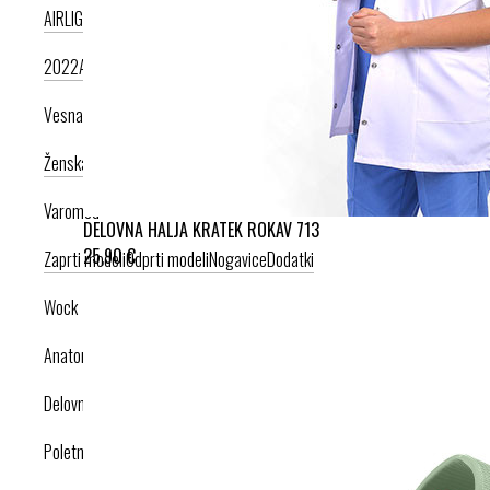
AIRLIGHT PODPLAT II. NOVI
AIRLIGHT PODPLAT I. PRODUKT LETA
2022
AIRLIGHT PODPLAT I. KRIŽNI PAŠČEK
AIR PODPLAT
Vesna anatomic
Ženska kolekcija
Moška kolekcija
Varomed
DELOVNA HALJA KRATEK ROKAV 713
25,90 €
Zaprti modeli
Odprti modeli
Nogavice
Dodatki
Wock
Anatomska obutev
Delovna obutev s certifikatom
Poletna obutev