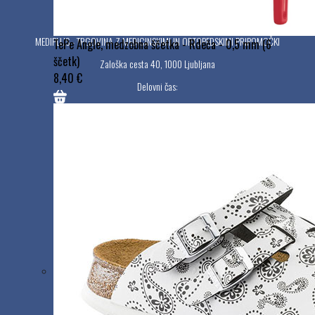
MEDIPLUS - TRGOVINA Z MEDICINSKIMI IN ORTOPEDSKIMI PRIPOMOČKI
TePe Angle, medzobna ščetka - Rdeča - 0,5 mm (6
ščetk)
Zaloška cesta 40, 1000 Ljubljana
8,40 €
Delovni čas:
Ponedeljek - petek: 9:00 - 17:00
Sobota, nedelja, prazniki: zaprto
MEDIPLUS CRIKVENICA (MEDI ORTO PLUS)
Frankopanska 7, 51260 Crikvenica, HR
Delovni čas:
Ponedeljek - petek: 8:00 - 20:00
Sobota: 8:00 - 14:00
Nedelja in prazniki: Zaprto