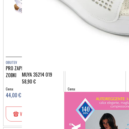
Razpoložljive barve:
OBUTEV
OBUTEV
PRO ZAPRTI ANATOM BELI
ZAPRTI KRIŽNI ZVEZDE
MUYA 35214 019
ZOBKI
58,90 €
Cena:
Cena:
44,00 €
46,90 €
V košarico
V košarico