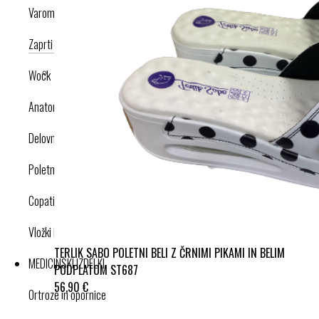
Varomed
Zaprti modeli
Odprti modeli
Nogavice
Dodatki
Wock
Anatomska obutev
Delovna obutev s certifikatom
Poletna obutev
Copati
Vložki in dodatki
TERLIK SABO POLETNI BELI Z ČRNIMI PIKAMI IN BELIM
MEDICINSKI IZDELKI
PODPLATOM ST687
56,90 €
Ortroze in opornice