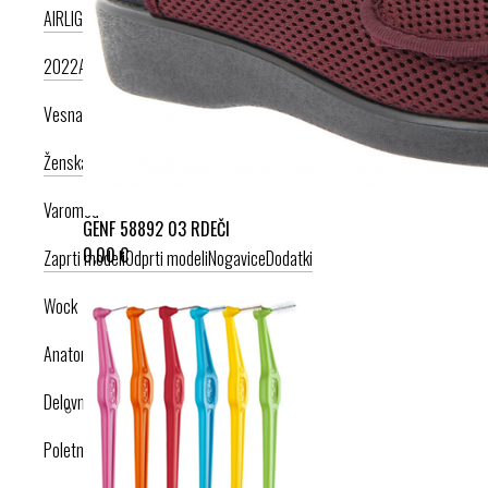
AIRLIGHT PODPLAT II. NOVI
AIRLIGHT PODPLAT I. PRODUKT LETA
2022
AIRLIGHT PODPLAT I. KRIŽNI PAŠČEK
AIR PODPLAT
Vesna anatomic
Ženska kolekcija
Moška kolekcija
Varomed
GENF 58892 03 RDEČI
0,00 €
Zaprti modeli
Odprti modeli
Nogavice
Dodatki
Wock
Anatomska obutev
Delovna obutev s certifikatom
Poletna obutev