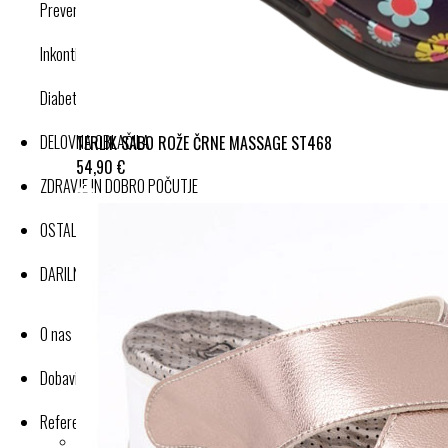
Preventivne kompresijske nogavice
Inkontinenca
Diabetes
DELOVNA OBLAČILA
TERLIK SABO ROŽE ČRNE MASSAGE ST468
54,90 €
ZDRAVJE IN DOBRO POČUTJE
OSTALI IZDELKI
DARILNI BONI
O nas
Dobavitelji-proizvajalci
Reference