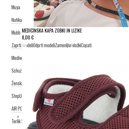
Muya
Natikači
Srednje visoka peta
Visoka peta
MEDICINSKA KAPA ZOBKI IN LIZIKE
Mubb
8,00 €
Zaprti modeli
Odprti modeli
Zamenljivi vložki
Copati
Mediwalk
Schuzz
Ženska kolekcija
Moška kolekcija
StepUp
AIR PODPLAT
AIRLIGHT PODPLAT
Terlik Sabo