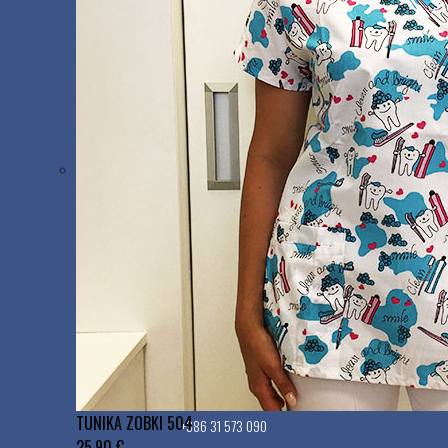
Kontakt
Imate vprašanje? Vedno smo vam na voljo.
Odzvali se bomo kadarkoli znotraj našega delovnega
časa in z veseljem vam bomo pomagali.
Email:
info@mediplus.si
Med delovnim časom smo dosegljivi tudi po telefonu:
+386 1 544 64 26
TUNIKA ZOBKI 504
+386 31 573 090
25,90 €