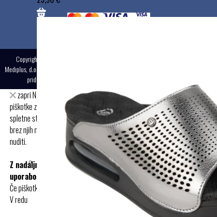
Copyright © 2025
Mediplus, d.o.o., Vse pravice
Izdelava:
MMstudio
pridržane.
zapri
Na spletnih straneh Mediplus.si uporabljamo
piškotke z namenom zagotavljanja
spletne storitve, oglasnih sistemov in funkcionalnosti, ki jih
brez njih ne bi mogli
nuditi.
Z nadaljnjo uporabo spletnih mest soglašate z
uporabo piškotkov.
Če piškotkov ne želite, jih lahko onemogočite v nastavitvah.
V redu