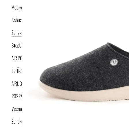
Mediwalk
Schuzz
Ženska kolekcija
Moška kolekcija
StepUp
AIR PODPLAT
AIRLIGHT PODPLAT
Terlik Sabo
AIRLIGHT PODPLAT II. NOVI
AIRLIGHT PODPLAT I. PRODUKT LETA
2022
AIRLIGHT PODPLAT I. KRIŽNI PAŠČEK
AIR PODPLAT
Vesna anatomic
Ženska kolekcija
Moška kolekcija