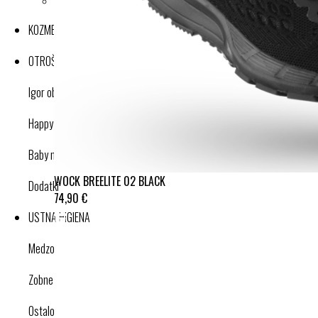
KOZMETIKA
OTROŠKI IZDELKI
Igor obutev
Happy nose cleaner
Baby nose cleaner
WOCK BREELITE 02 BLACK
Dodatki
74,90 €
USTNA HIGIENA
Medzobne ščetke
Zobne ščetke
Ostalo