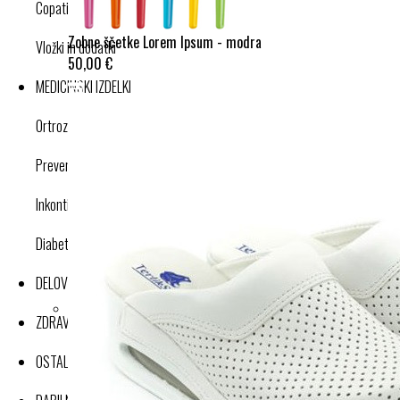
Copati
Zobne ščetke Lorem Ipsum - modra
Vložki in dodatki
50,00 €
MEDICINSKI IZDELKI
Ortroze in opornice
Preventivne kompresijske nogavice
Inkontinenca
Diabetes
DELOVNA OBLAČILA
ZDRAVJE IN DOBRO POČUTJE
OSTALI IZDELKI