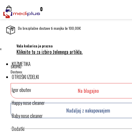
0
Do brezplačne dostave ti manjka še 100,00€
Vaša košarica je prazna
ˣ
Kliknite tu za izbiro želenega artikla.
KOZMETIKA
SKUPAJ:
Dostava:
OTROŠKI IZDELKI
Igor obutev
Na blagajno
Happy nose cleaner
Nadaljuj z nakupovanjem
Baby nose cleaner
Dodatki