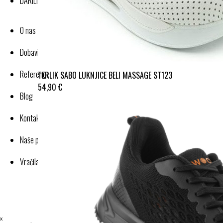
DARILNI BONI
O nas
Dobavitelji-proizvajalci
Reference
TERLIK SABO LUKNJICE BELI MASSAGE ST123
54,90 €
Blog
Kontakt
Naše poslovanje
Vračila in reklamacije
ˣ