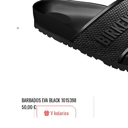
OBUTEV
MOŠKI COPATI LUSSO 312 ČRNI
Cena:
29,90 €
BARBADOS EVA BLACK 1015398
50,00 €
V košarico