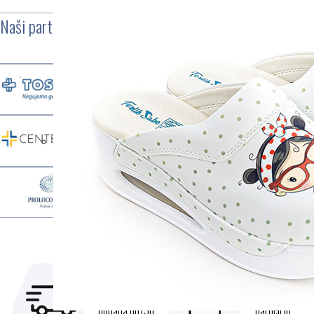
Naši partnerji
HITRA
VARNO
DOSTAVA
VRAČILO
Naročila
Postopek
oddana do15h
naročil in