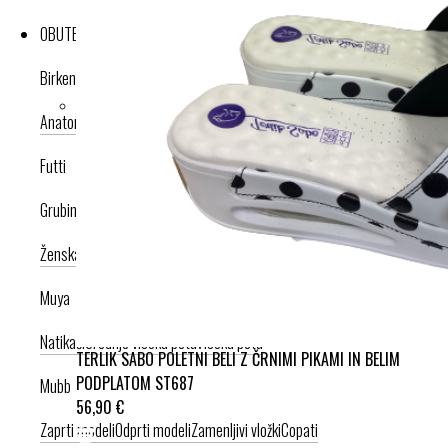
OBUTEV
Birkenstock
Anatomska obutev
Poletna kolekcija
Futti
Grubin
Ženska celoletna kolekcija
Moška celoletna kolekcija
Nogavice
Muya
Natikači
Srednje visoka peta
Visoka peta
TERLIK SABO POLETNI BELI Z ČRNIMI PIKAMI IN BELIM
PODPLATOM ST687
Mubb
56,90 €
Zaprti modeli
Odprti modeli
Zamenljivi vložki
Copati