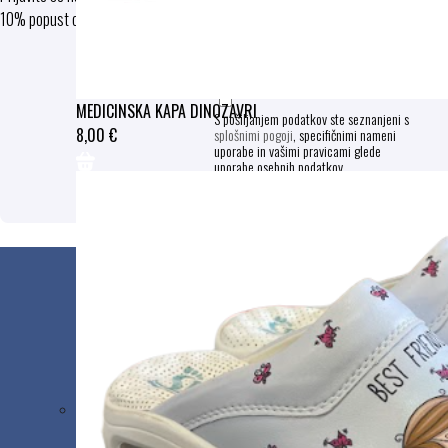
10% popust ob prvem nakupu
PRIJAVA
MEDICINSKA KAPA DINOZAVRI
S pošiljanjem podatkov ste seznanjeni s
8,00 €
splošnimi pogoji
, specifičnimi nameni
uporabe in vašimi pravicami glede
uporabe osebnih podatkov.
Podjetje
MEDIPLUS d.o.o.
Zaloška cesta 40
1000 Ljubljana