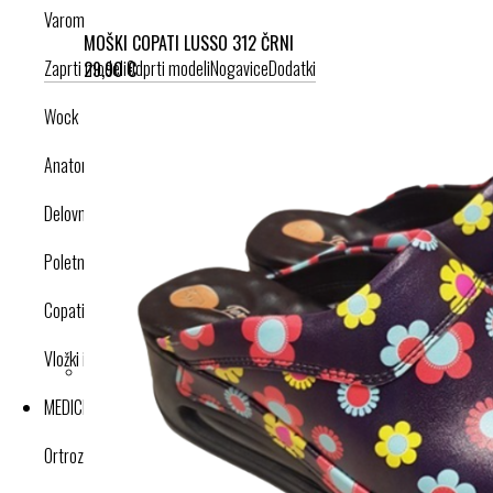
Varomed
MOŠKI COPATI LUSSO 312 ČRNI
Zaprti modeli
Odprti modeli
Nogavice
Dodatki
29,90 €
Wock
Anatomska obutev
Delovna obutev s certifikatom
Poletna obutev
Copati
Vložki in dodatki
MEDICINSKI IZDELKI
Ortroze in opornice