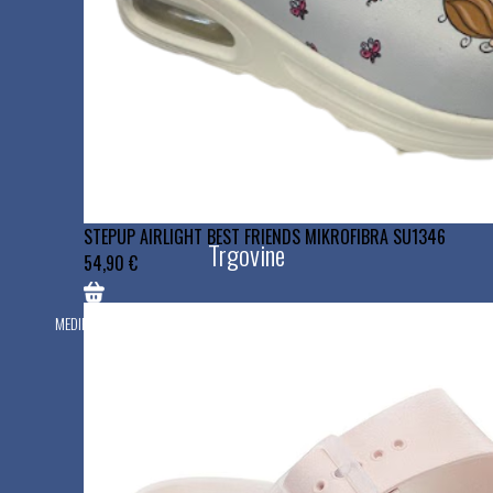
ID za DDV:SI69476861
STEPUP AIRLIGHT BEST FRIENDS MIKROFIBRA SU1346
Trgovine
54,90 €
MEDIPLUS - TRGOVINA Z MEDICINSKIMI IN ORTOPEDSKIMI PRIPOMOČKI
Zaloška cesta 40, 1000 Ljubljana
Delovni čas:
Ponedeljek - petek: 9:00 - 17:00
Sobota, nedelja, prazniki: zaprto