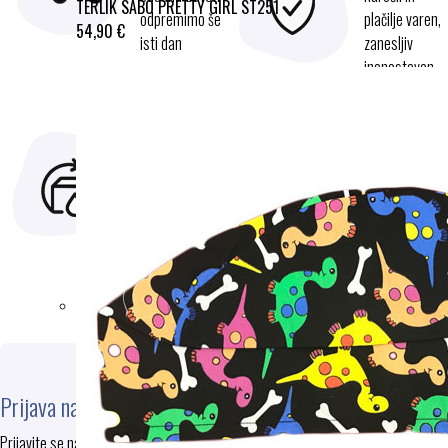
TERLIK SABO PRETTY GIRL ST251
odpremimo še
plačilje varen,
54,90 €
isti dan
zanesljiv
inenostaven
za uporabo.
MOŽNOST
DARILNI BONI
VRAČILA
Ne veste kaj
V kolikor z
podariti za
izdelkom
darilo. Z
nistezadovoljni
darilnim
ga lahko
bonom ne
vrnete
booste
zgrešili.
Prijava na e-novice
Prijavite se na e-novice in prejmite