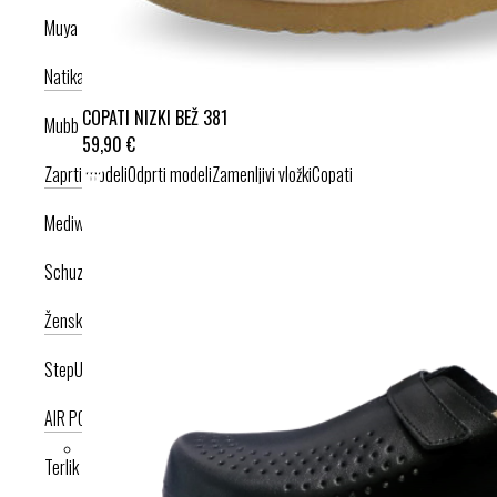
Muya
Natikači
Srednje visoka peta
Visoka peta
COPATI NIZKI BEŽ 381
Mubb
59,90 €
Zaprti modeli
Odprti modeli
Zamenljivi vložki
Copati
Mediwalk
Schuzz
Ženska kolekcija
Moška kolekcija
StepUp
AIR PODPLAT
AIRLIGHT PODPLAT
Terlik Sabo