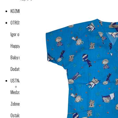
KOZMETIKA
OTROŠKI IZDELKI
Igor obutev
Happy nose cleaner
Baby nose cleaner
Dodatki
USTNA HIGIENA
Medzobne ščetke
Zobne ščetke
Ostalo