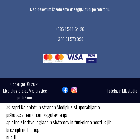
Med delovnim časom smo dosegljivi tudi po telefonu:
+386 1 544 64 26
+386 31 573 090
Copyright © 2025
Mediplus, d.o.o., Vse pravice
Izdelava:
MMstudio
pridržane.
zapri
Na spletnih straneh Mediplus.si uporabljamo
piškotke z namenom zagotavljanja
spletne storitve, oglasnih sistemov in funkcionalnosti, ki jih
brez njih ne bi mogli
nuditi.