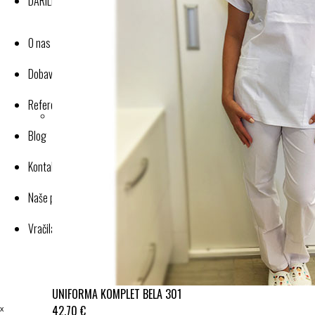
DARILNI BONI
O nas
Dobavitelji-proizvajalci
Reference
Blog
Kontakt
Naše poslovanje
Vračila in reklamacije
UNIFORMA KOMPLET BELA 301
ˣ
42,70 €