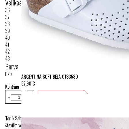
Velikost
36
37
38
39
40
41
42
43
Barva
Bela
ARGENTINA SOFT BELA 0133580
57,90 €
Količina
-
+
Dodaj v košarico
Terlik Sabo natikači so manjši, zato za boljše prileganje priporočamo eno
številko večje.