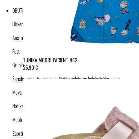
OBUTEV
Birkenstock
Anatomska obutev
Poletna kolekcija
Futti
TUNIKA MODRI PACIENT 462
Grubin
25,90 €
Ženska celoletna kolekcija
Moška celoletna kolekcija
Nogavice
Muya
Natikači
Srednje visoka peta
Visoka peta
Mubb
Zaprti modeli
Odprti modeli
Zamenljivi vložki
Copati