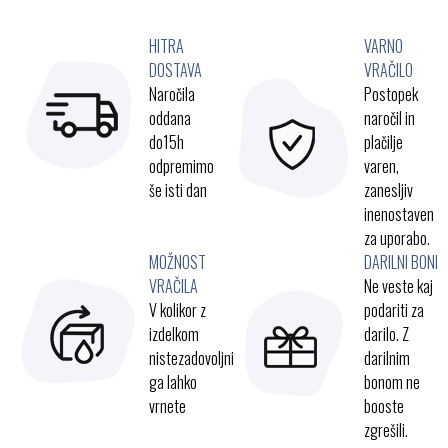
HITRA
VARNO
DOSTAVA
VRAČILO
Naročila
Postopek
oddana
naročil in
do15h
plačilje
odpremimo
varen,
še isti dan
zanesljiv
inenostaven
za uporabo.
MOŽNOST
DARILNI BONI
VRAČILA
Ne veste kaj
V kolikor z
podariti za
izdelkom
darilo. Z
nistezadovoljni
darilnim
ga lahko
bonom ne
vrnete
booste
zgrešili.