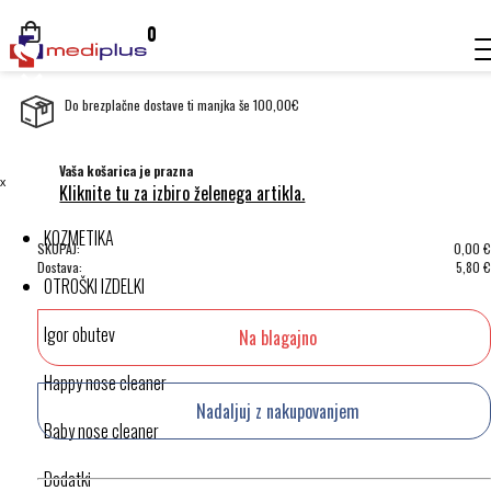
0
Do brezplačne dostave ti manjka še 100,00€
Vaša košarica je prazna
ˣ
Kliknite tu za izbiro želenega artikla.
KOZMETIKA
SKUPAJ:
0,00
€
Dostava:
5,80
€
OTROŠKI IZDELKI
Igor obutev
Na blagajno
Happy nose cleaner
Nadaljuj z nakupovanjem
Baby nose cleaner
Dodatki