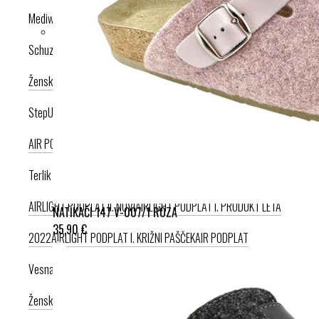
Mediwalk
Schuzz
Ženska kolekcija
Moška kolekcija
StepUp
AIR PODPLAT
AIRLIGHT PODPLAT
Terlik Sabo
AIRLIGHT PODPLAT II. NOVI
AIRLIGHT PODPLAT I. PRODUKT LETA
NATIKAČI 147 V-007/1 ROZA
35,90 €
2022
AIRLIGHT PODPLAT I. KRIŽNI PAŠČEK
AIR PODPLAT
Vesna anatomic
Ženska kolekcija
Moška kolekcija