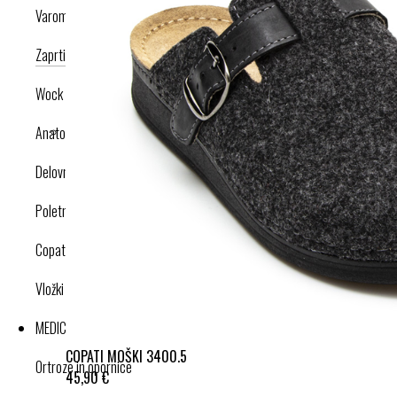
Varomed
Zaprti modeli
Odprti modeli
Nogavice
Dodatki
Wock
Anatomska obutev
Delovna obutev s certifikatom
Poletna obutev
Copati
Vložki in dodatki
MEDICINSKI IZDELKI
COPATI MOŠKI 3400.5
Ortroze in opornice
45,90 €