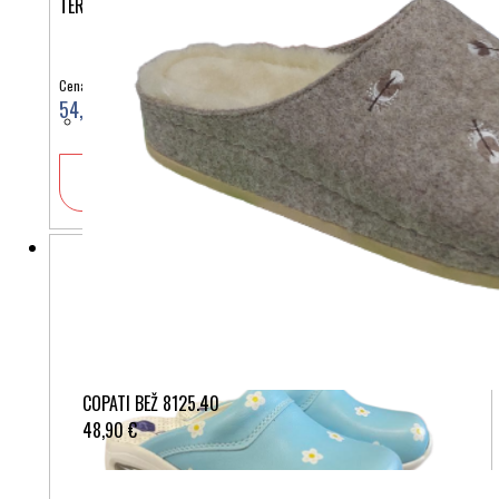
TERLIK SABO AIRLIGHT KINDER MIKROFIBRA ST1315
Cena:
54,90 €
V košarico
COPATI BEŽ 8125.40
48,90 €