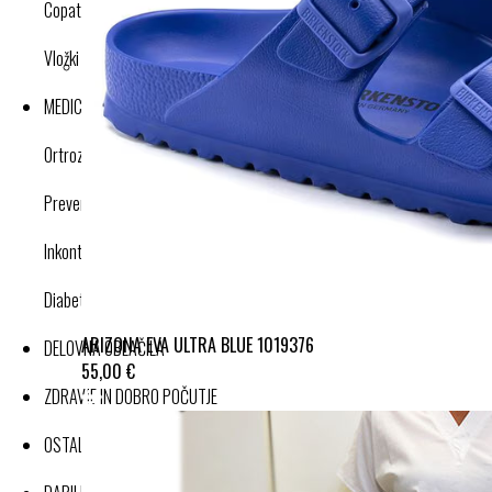
Copati
Vložki in dodatki
MEDICINSKI IZDELKI
Ortroze in opornice
Preventivne kompresijske nogavice
Inkontinenca
Diabetes
ARIZONA EVA ULTRA BLUE 1019376
DELOVNA OBLAČILA
55,00 €
ZDRAVJE IN DOBRO POČUTJE
OSTALI IZDELKI