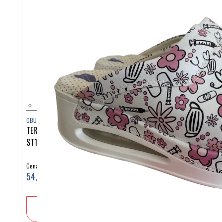
OBUTEV
TERLIK SABO AIRLIGHT MODRI MARJETICE MIKROFIBRA
ST1311
Cena:
54,90 €
V košarico