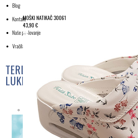
Blog
MOŠKI NATIKAČ 30061
Kontakt
43,90 €
Naše poslovanje
Vračila in reklamacije
TERLIK SABO MASSAGE BELI Z
LUKNJICAMI ST515
Cena:
54,90 €
TABELA VELIKOST