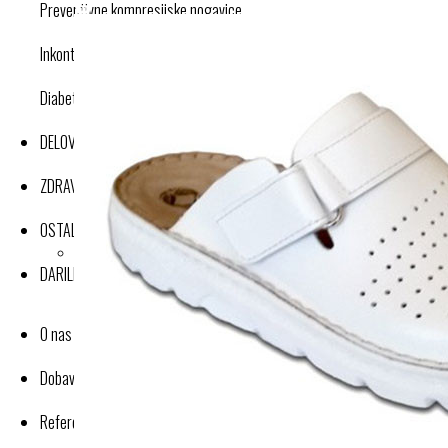
Preventivne kompresijske nogavice
Inkontinenca
Diabetes
DELOVNA OBLAČILA
ZDRAVJE IN DOBRO POČUTJE
OSTALI IZDELKI
DARILNI BONI
O nas
Dobavitelji-proizvajalci
Reference