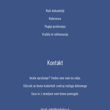
Naši dobavitelji
Reference
Pogoji poslovanja
Vračila in reklamacije
Kontakt
Imate vprašanje? Vedno smo vam na voljo.
Odzvali se bomo kadarkoli znotraj našega delovnega
časa in z veseljem vam bomo pomagali.
Email:
info@mediplus.si