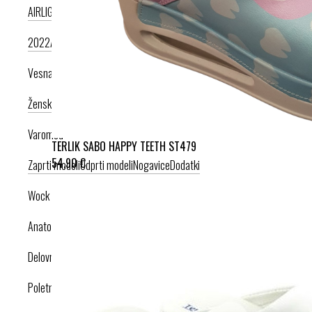
AIRLIGHT PODPLAT II. NOVI
AIRLIGHT PODPLAT I. PRODUKT LETA
2022
AIRLIGHT PODPLAT I. KRIŽNI PAŠČEK
AIR PODPLAT
Vesna anatomic
Ženska kolekcija
Moška kolekcija
Varomed
TERLIK SABO HAPPY TEETH ST479
54,90 €
Zaprti modeli
Odprti modeli
Nogavice
Dodatki
Wock
Anatomska obutev
Delovna obutev s certifikatom
Poletna obutev