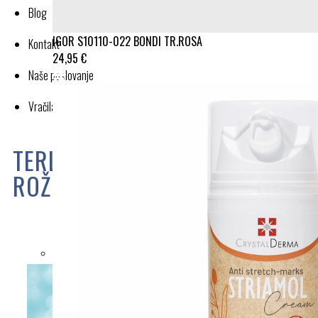
Blog
IGOR S10110-022 BONDI TR.ROSA
Kontakt
24,95 €
Naše poslovanje
Vračila in reklamacije
TERLIK SABO MASSAGE
ROŽICE ST520
Cena:
54,90 €
TABELA VELIKOST