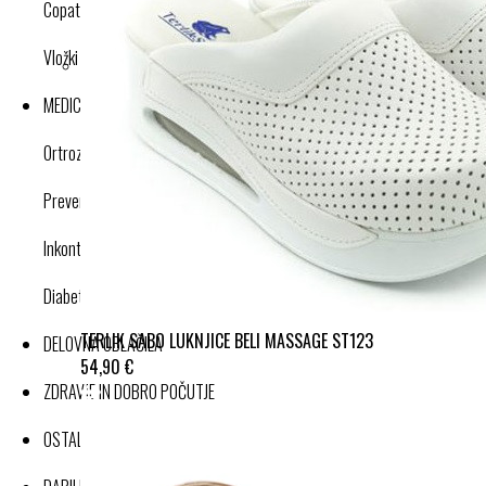
Copati
Vložki in dodatki
MEDICINSKI IZDELKI
Ortroze in opornice
Preventivne kompresijske nogavice
Inkontinenca
Diabetes
TERLIK SABO LUKNJICE BELI MASSAGE ST123
DELOVNA OBLAČILA
54,90 €
ZDRAVJE IN DOBRO POČUTJE
OSTALI IZDELKI