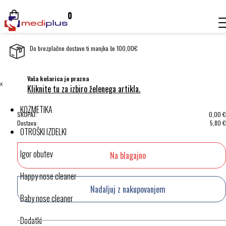
0
Do brezplačne dostave ti manjka še 100,00€
Vaša košarica je prazna
ˣ
Kliknite tu za izbiro želenega artikla.
KOZMETIKA
SKUPAJ:
0,00
€
Dostava:
5,80
€
OTROŠKI IZDELKI
Igor obutev
Na blagajno
Happy nose cleaner
Nadaljuj z nakupovanjem
Baby nose cleaner
Dodatki