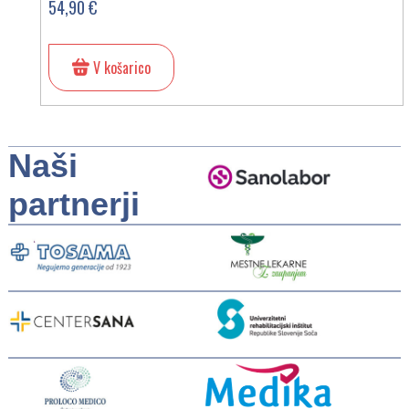
54,90 €
V košarico
Naši
partnerji