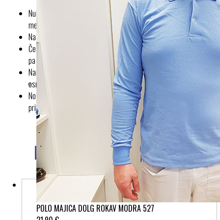
Nudijo podporo stopalu in poskrbijo za večjo odpornost na udarce
med hojo
Natikači nudijo maksimalno absorpcijo šoka
Čez ves dan skrbijo za udoben in mehek korak, anatomska oblika
pa zagotavlja podporo stopalu
Narejeni so iz lahke, vzdržljive in okolju prijazne poliuretanske
osnove in kakovostnega, antibakterijskega usnja, brez ftalata
Notranji vložek je sestavljen iz drobnih masažnih točk, ki med hojo
prijetno masirajo in stimulirajo refleksne točke na stopalu.
Morda vam bo všeč tudi
POLO MAJICA DOLG ROKAV MODRA 527
21,90 €