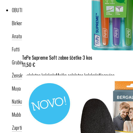
OBUTEV
Birkenstock
Anatomska obutev
Poletna kolekcija
Futti
TePe Supreme Soft zobne ščetke 3 kos
Grubin
11,50 €
Ženska celoletna kolekcija
Moška celoletna kolekcija
Nogavice
Muya
Natikači
Srednje visoka peta
Visoka peta
Mubb
Zaprti modeli
Odprti modeli
Zamenljivi vložki
Copati