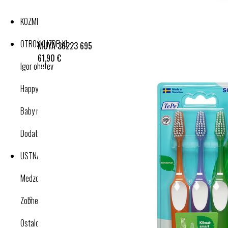
KOZMETIKA
OTROŠKI IZDELKI
MUYA 36223 695
61,90 €
Igor obutev
Happy nose cleaner
Baby nose cleaner
Dodatki
USTNA HIGIENA
Medzobne ščetke
Zobne ščetke
Ostalo