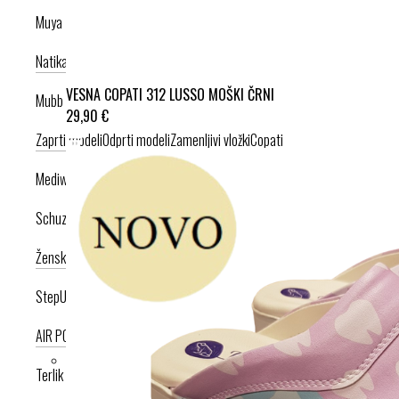
Muya
Natikači
Srednje visoka peta
Visoka peta
VESNA COPATI 312 LUSSO MOŠKI ČRNI
Mubb
29,90 €
Zaprti modeli
Odprti modeli
Zamenljivi vložki
Copati
Mediwalk
Schuzz
Ženska kolekcija
Moška kolekcija
StepUp
AIR PODPLAT
AIRLIGHT PODPLAT
Terlik Sabo