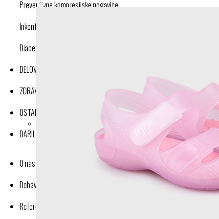
Preventivne kompresijske nogavice
Inkontinenca
Diabetes
DELOVNA OBLAČILA
ZDRAVJE IN DOBRO POČUTJE
OSTALI IZDELKI
DARILNI BONI
O nas
Dobavitelji-proizvajalci
Reference