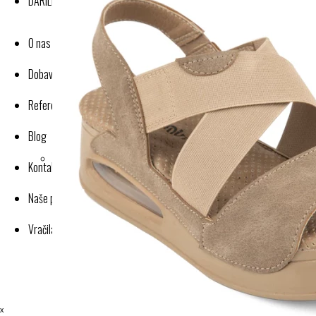
DARILNI BONI
O nas
Dobavitelji-proizvajalci
Reference
Blog
Kontakt
Naše poslovanje
Vračila in reklamacije
ˣ