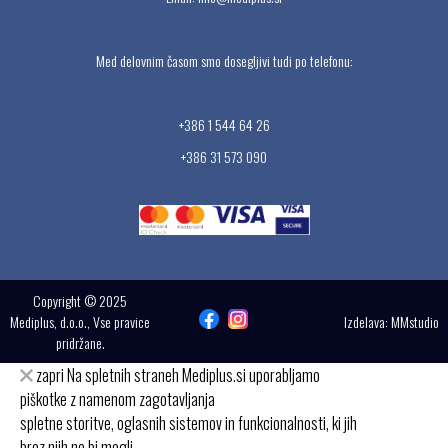
Med delovnim časom smo dosegljivi tudi po telefonu:
+386 1 544 64 26
+386 31 573 090
Copyright © 2025
Mediplus, d.o.o., Vse pravice
Izdelava:
MMstudio
pridržane.
zapri
Na spletnih straneh Mediplus.si uporabljamo
piškotke z namenom zagotavljanja
spletne storitve, oglasnih sistemov in funkcionalnosti, ki jih
brez njih ne bi mogli