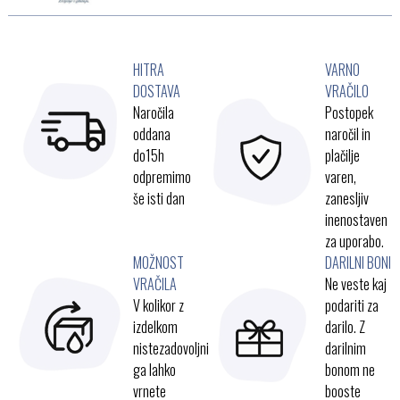
HITRA
VARNO
DOSTAVA
VRAČILO
Naročila
Postopek
oddana
naročil in
do15h
plačilje
odpremimo
varen,
še isti dan
zanesljiv
inenostaven
za uporabo.
MOŽNOST
DARILNI BONI
VRAČILA
Ne veste kaj
V kolikor z
podariti za
izdelkom
darilo. Z
nistezadovoljni
darilnim
ga lahko
bonom ne
vrnete
booste