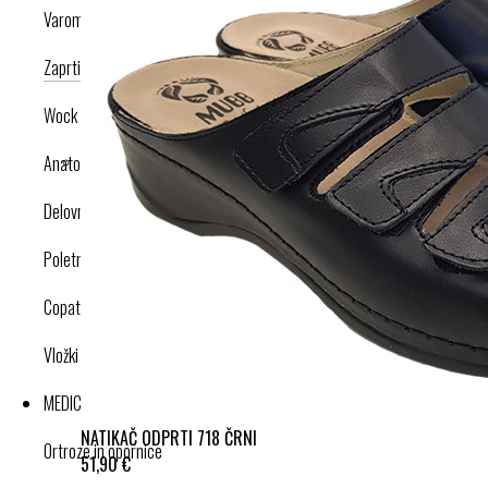
Varomed
Zaprti modeli
Odprti modeli
Nogavice
Dodatki
Wock
Anatomska obutev
Delovna obutev s certifikatom
Poletna obutev
Copati
Vložki in dodatki
MEDICINSKI IZDELKI
NATIKAČ ODPRTI 718 ČRNI
Ortroze in opornice
51,90 €