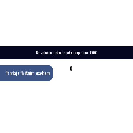
Brezplačna poštnina pri nakupih nad 100€
0
Prodaja fizičnim osebam