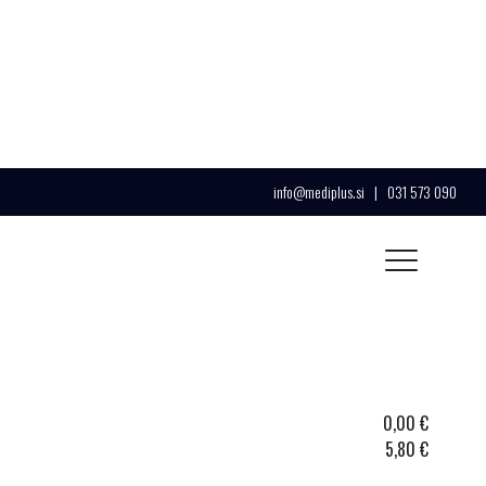
info@mediplus.si
|
031 573 090
0,00
€
5,80
€