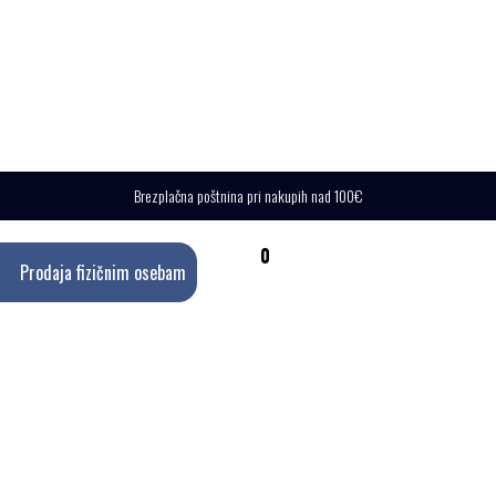
Brezplačna poštnina pri nakupih nad 100€
0
Prodaja fizičnim osebam