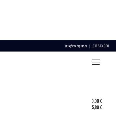
info@mediplus.si
|
031 573 090
0,00
€
5,80
€