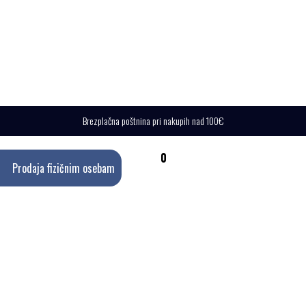
Brezplačna poštnina pri nakupih nad 100€
0
Prodaja fizičnim osebam