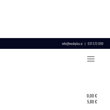
info@mediplus.si
|
031 573 090
0,00
€
5,80
€