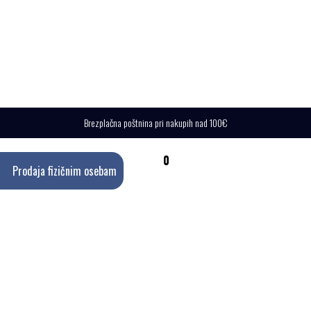
Brezplačna poštnina pri nakupih nad 100€
0
Prodaja fizičnim osebam