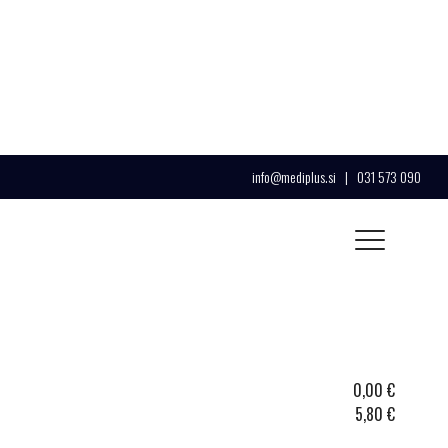
info@mediplus.si
|
031 573 090
0,00
€
5,80
€