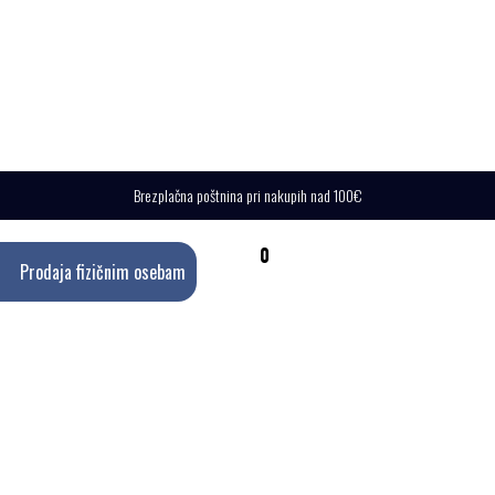
Brezplačna poštnina pri nakupih nad 100€
0
Prodaja fizičnim osebam