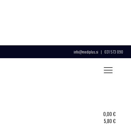
info@mediplus.si
|
031 573 090
0,00
€
5,80
€