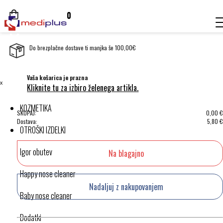
0
Do brezplačne dostave ti manjka še 100,00€
Vaša košarica je prazna
ˣ
Kliknite tu za izbiro želenega artikla.
KOZMETIKA
SKUPAJ:
0,00
€
Dostava:
5,80
€
OTROŠKI IZDELKI
Igor obutev
Na blagajno
Happy nose cleaner
Nadaljuj z nakupovanjem
Baby nose cleaner
Dodatki