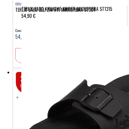
OBUTEV
TERLIK SABO AIRLIGHT KINDER MIKROFIBRA ST1315
TERLIK SABO BELI ZAPRTI MIKROFIBRA ST301
54,90 €
Cena:
54,90 €
V košarico
20%
POPUSTA