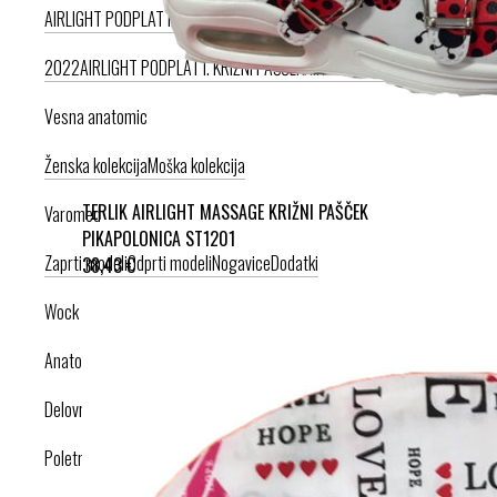
AIRLIGHT PODPLAT II. NOVI
AIRLIGHT PODPLAT I. PRODUKT LETA
2022
AIRLIGHT PODPLAT I. KRIŽNI PAŠČEK
AIR PODPLAT
Vesna anatomic
Ženska kolekcija
Moška kolekcija
TERLIK AIRLIGHT MASSAGE KRIŽNI PAŠČEK
Varomed
PIKAPOLONICA ST1201
Zaprti modeli
Odprti modeli
Nogavice
Dodatki
38,43 €
Wock
Anatomska obutev
Delovna obutev s certifikatom
Poletna obutev