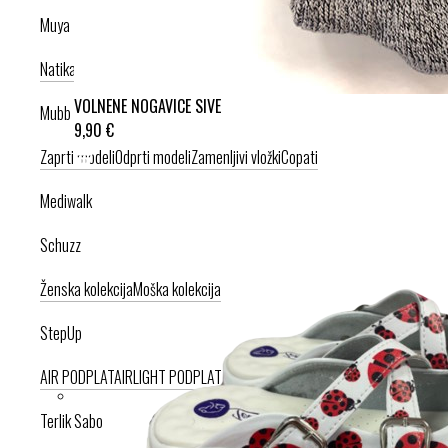
Muya
Natikači
Srednje visoka peta
Visoka peta
VOLNENE NOGAVICE SIVE
Mubb
9,90 €
Zaprti modeli
Odprti modeli
Zamenljivi vložki
Copati
Mediwalk
Schuzz
Ženska kolekcija
Moška kolekcija
StepUp
AIR PODPLAT
AIRLIGHT PODPLAT
Terlik Sabo