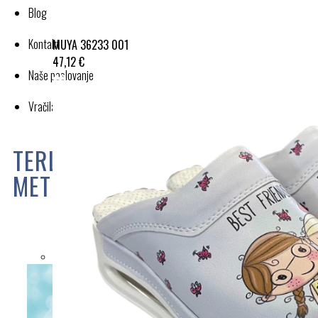
Blog
Kontakt
MUYA 36233 001
47,12 €
Naše poslovanje
Vračila in reklamacije
TERLIK SABO ČRNO VIJOLIČNI
METULJI MASSAGE ST1120
Cena:
54,90 €
TABELA VELIKOST