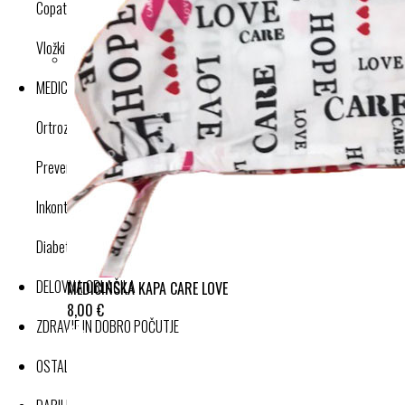
Copati
Vložki in dodatki
MEDICINSKI IZDELKI
Ortroze in opornice
Preventivne kompresijske nogavice
Inkontinenca
Diabetes
DELOVNA OBLAČILA
MEDICINSKA KAPA CARE LOVE
8,00 €
ZDRAVJE IN DOBRO POČUTJE
OSTALI IZDELKI