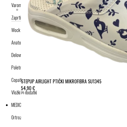
Varomed
Zaprti modeli
Odprti modeli
Nogavice
Dodatki
Wock
Anatomska obutev
Delovna obutev s certifikatom
Poletna obutev
Copati
STEPUP AIRLIGHT PTIČKI MIKROFIBRA SU1345
54,90 €
Vložki in dodatki
MEDICINSKI IZDELKI
Ortroze in opornice