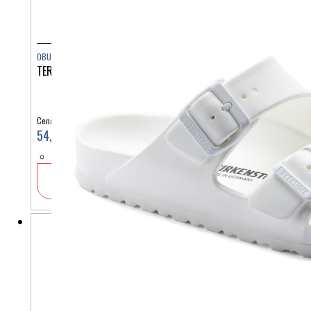
OBUTEV
TERLIK SABO ZOBKI MIKROFIBRA ST1310
Cena:
54,90 €
V košarico