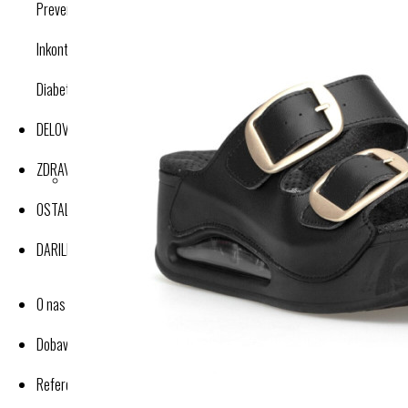
Preventivne kompresijske nogavice
Inkontinenca
Diabetes
DELOVNA OBLAČILA
ZDRAVJE IN DOBRO POČUTJE
OSTALI IZDELKI
DARILNI BONI
O nas
Dobavitelji-proizvajalci
Reference