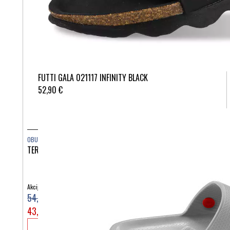
FUTTI GALA 021117 INFINITY BLACK
52,90 €
OBUTEV
TERLIK SABO NAILS ST290
Akcijska cena:
54,90 €
43,92 €