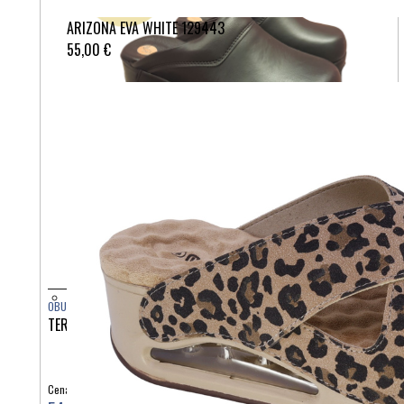
ARIZONA EVA WHITE 129443
55,00 €
OBUTEV
TERLIK SABO ČRNI S ČRNIM PODPLATOM ST1076
Cena: