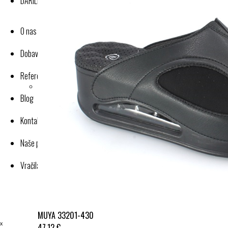
DARILNI BONI
O nas
Dobavitelji-proizvajalci
Reference
Blog
Kontakt
Naše poslovanje
Vračila in reklamacije
MUYA 33201-430
ˣ
47,12 €