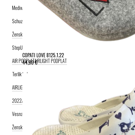
Mediwalk
Schuzz
Ženska kolekcija
Moška kolekcija
StepUp
COPATI LOVE 8125.1.22
AIR PODPLAT
AIRLIGHT PODPLAT
44,90 €
Terlik Sabo
AIRLIGHT PODPLAT II. NOVI
AIRLIGHT PODPLAT I. PRODUKT LETA
2022
AIRLIGHT PODPLAT I. KRIŽNI PAŠČEK
AIR PODPLAT
Vesna anatomic
Ženska kolekcija
Moška kolekcija