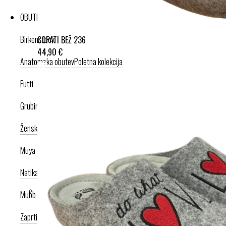
OBUTEV
Birkenstock
COPATI BEŽ 236
44,90 €
Anatomska obutev
Poletna kolekcija
Futti
Grubin
Ženska celoletna kolekcija
Moška celoletna kolekcija
Nogavice
Muya
Natikači
Srednje visoka peta
Visoka peta
Mubb
Zaprti modeli
Odprti modeli
Zamenljivi vložki
Copati