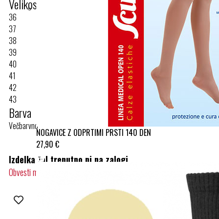
Velikost
36
37
38
39
40
41
42
43
Barva
Večbarvno
NOGAVICE Z ODPRTIMI PRSTI 140 DEN
27,90 €
Izdelka žal trenutno ni na zalogi.
Obvesti me, ko bo na zalogi