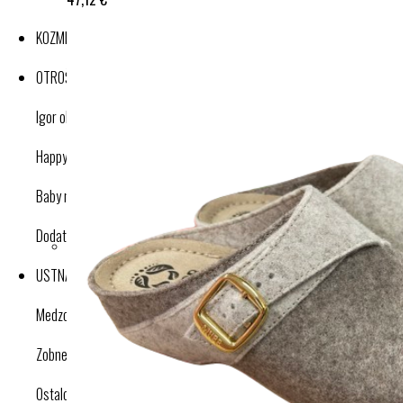
KOZMETIKA
OTROŠKI IZDELKI
Igor obutev
Happy nose cleaner
Baby nose cleaner
Dodatki
USTNA HIGIENA
Medzobne ščetke
Zobne ščetke
Ostalo