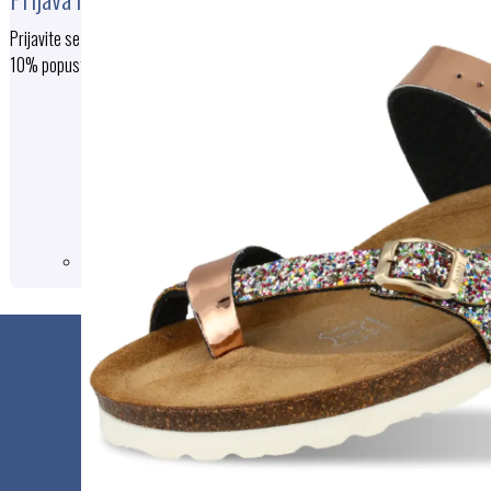
Prijavite se na e-novice in prejmite
10% popust ob prvem nakupu
PRIJAVA
S pošiljanjem podatkov ste seznanjeni s
splošnimi pogoji
, specifičnimi nameni
uporabe in vašimi pravicami glede
uporabe osebnih podatkov.
Podjetje
MEDIPLUS d.o.o.
Zaloška cesta 40