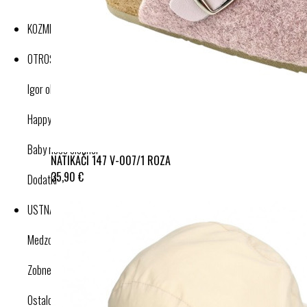
KOZMETIKA
OTROŠKI IZDELKI
Igor obutev
Happy nose cleaner
Baby nose cleaner
NATIKAČI 147 V-007/1 ROZA
35,90 €
Dodatki
USTNA HIGIENA
Medzobne ščetke
Zobne ščetke
Ostalo