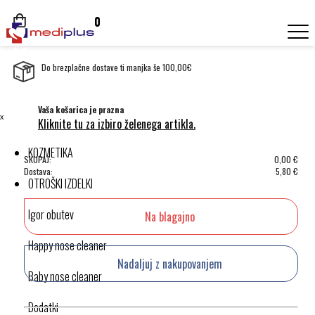
0
Do brezplačne dostave ti manjka še 100,00€
Vaša košarica je prazna
ˣ
Kliknite tu za izbiro želenega artikla.
KOZMETIKA
SKUPAJ:
0,00
€
Dostava:
5,80
€
OTROŠKI IZDELKI
Igor obutev
Na blagajno
Happy nose cleaner
Nadaljuj z nakupovanjem
Baby nose cleaner
Dodatki