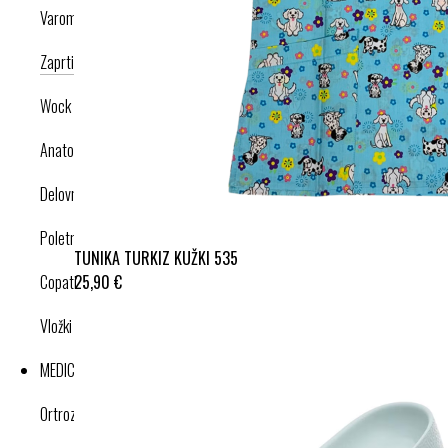
Varomed
Zaprti modeli
Odprti modeli
Nogavice
Dodatki
Wock
Anatomska obutev
Delovna obutev s certifikatom
Poletna obutev
TUNIKA TURKIZ KUŽKI 535
25,90 €
Copati
Vložki in dodatki
MEDICINSKI IZDELKI
Ortroze in opornice