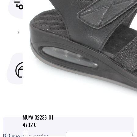
oddana
naročil in
do15h
plačilje
odpremimo
varen,
še isti dan
zanesljiv
inenostaven
za uporabo.
MOŽNOST
DARILNI BONI
VRAČILA
Ne veste kaj
V kolikor z
podariti za
izdelkom
darilo. Z
nistezadovoljni
darilnim
ga lahko
bonom ne
vrnete
booste
zgrešili.
MUYA 32236-01
47,12 €
Prijava na e-novice