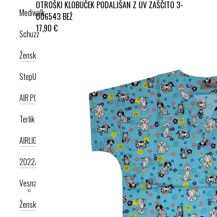
OTROŠKI KLOBUČEK PODALJŠAN Z UV ZAŠČITO 3-
Mediwalk
006543 BEŽ
17,90 €
Schuzz
Ženska kolekcija
Moška kolekcija
StepUp
AIR PODPLAT
AIRLIGHT PODPLAT
Terlik Sabo
AIRLIGHT PODPLAT II. NOVI
AIRLIGHT PODPLAT I. PRODUKT LETA
2022
AIRLIGHT PODPLAT I. KRIŽNI PAŠČEK
AIR PODPLAT
Vesna anatomic
Ženska kolekcija
Moška kolekcija