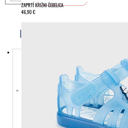
ZAPRTI KRIŽNI ČEBELICA
46,90 €
Morda vam bo všeč tudi