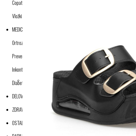
Copati
Vložki in dodatki
MEDICINSKI IZDELKI
Ortroze in opornice
Preventivne kompresijske nogavice
Inkontinenca
Diabetes
DELOVNA OBLAČILA
ZDRAVJE IN DOBRO POČUTJE
OSTALI IZDELKI