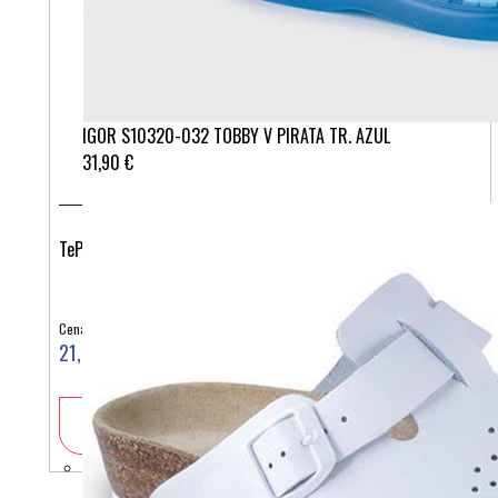
IGOR S10320-032 TOBBY V PIRATA TR. AZUL
31,90 €
TePe Orthodontic Kit (ortodontski set)
Cena:
21,90 €
V košarico