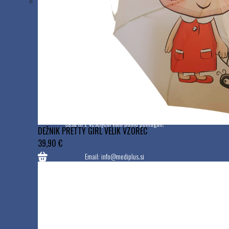
Kontakt
Imate vprašanje? Vedno smo vam na voljo.
Odzvali se bomo kadarkoli znotraj našega delovnega
časa in z veseljem vam bomo pomagali.
DEŽNIK PRETTY GIRL VELIK VZOREC
39,90 €
Email:
info@mediplus.si
Med delovnim časom smo dosegljivi tudi po telefonu:
+386 1 544 64 26