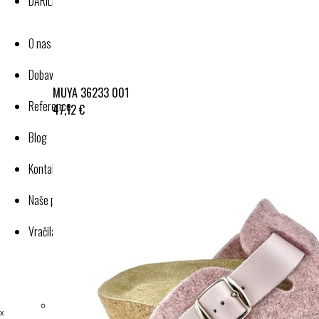
DARILNI BONI
O nas
Dobavitelji-proizvajalci
MUYA 36233 001
Reference
47,12 €
Blog
Kontakt
Naše poslovanje
Vračila in reklamacije
ˣ