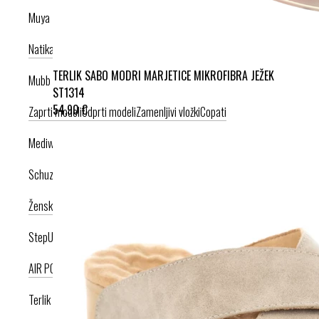
Muya
Natikači
Srednje visoka peta
Visoka peta
TERLIK SABO MODRI MARJETICE MIKROFIBRA JEŽEK
Mubb
ST1314
54,90 €
Zaprti modeli
Odprti modeli
Zamenljivi vložki
Copati
Mediwalk
Schuzz
Ženska kolekcija
Moška kolekcija
StepUp
AIR PODPLAT
AIRLIGHT PODPLAT
Terlik Sabo