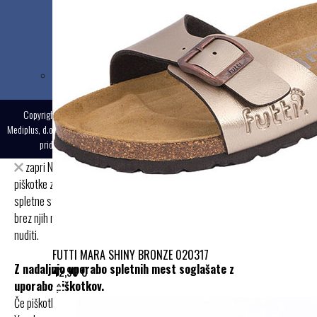
+386 31 573 090
Copyright © 2025
Mediplus, d.o.o., Vse pravice
Izdelava:
MMstudio
pridržane.
zapri
Na spletnih straneh Mediplus.si uporabljamo
piškotke z namenom zagotavljanja
spletne storitve, oglasnih sistemov in funkcionalnosti, ki jih
brez njih ne bi mogli
nuditi.
FUTTI MARA SHINY BRONZE 020317
Z nadaljnjo uporabo spletnih mest soglašate z
42,90 €
uporabo piškotkov.
Če piškotkov ne želite, jih lahko onemogočite v nastavitvah.