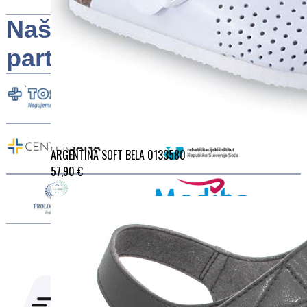
Naši
partnerji
ARGENTINA SOFT BELA 0133580
57,90 €
HITRA
VARNO
DOSTAVA
VRAČILO
Naročila
Postopek