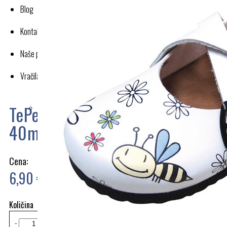
Blog
Kontakt
Naše poslovanje
Vračila in reklamacije
TePe Dental Floss zobna nitka
40m
Cena:
6,90 €
Količina
-
+
Dodaj v košarico