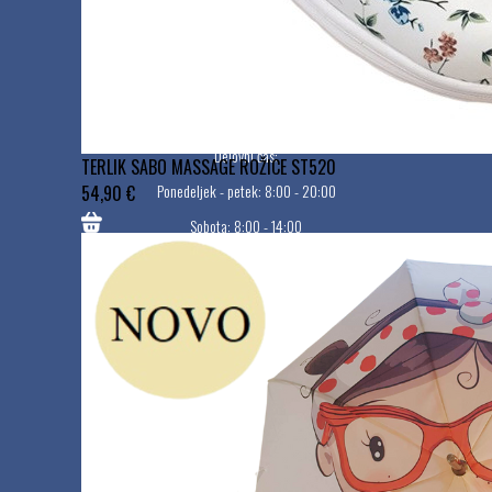
Sobota, nedelja, prazniki: zaprto
MEDIPLUS CRIKVENICA (MEDI ORTO PLUS)
Frankopanska 7, 51260 Crikvenica, HR
Delovni čas:
TERLIK SABO MASSAGE ROŽICE ST520
Ponedeljek - petek: 8:00 - 20:00
54,90 €
Sobota: 8:00 - 14:00
Nedelja in prazniki: Zaprto
Uporabne povezave
Naši dobavitelji
Reference
Pogoji poslovanja
Vračila in reklamacije