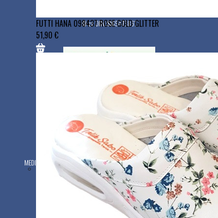
1000 Ljubljana
FUTTI HANA 098437 ROSE GOLD GLITTER
ID za DDV:SI69476861
51,90 €
Trgovine
MEDIPLUS - TRGOVINA Z MEDICINSKIMI IN ORTOPEDSKIMI PRIPOMOČKI
Zaloška cesta 40, 1000 Ljubljana
Delovni čas:
Ponedeljek - petek: 9:00 - 17:00