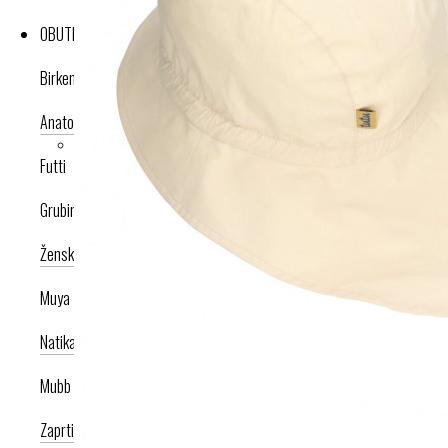
OBUTEV
Birkenstock
Anatomska obutev
Poletna kolekcija
Futti
Grubin
Ženska celoletna kolekcija
Moška celoletna kolekcija
Nogavice
Muya
Natikači
Srednje visoka peta
Visoka peta
Mubb
Zaprti modeli
Odprti modeli
Zamenljivi vložki
Copati