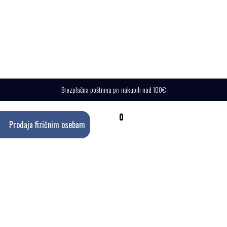
Brezplačna poštnina pri nakupih nad 100€
0
Prodaja fizičnim osebam