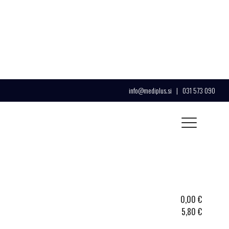
info@mediplus.si
|
031 573 090
0,00
€
5,80
€