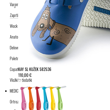
Varomed
Zaprti modeli
Odprti modeli
Nogavice
Dodatki
Wock
Anatomska obutev
Delovna obutev s certifikatom
Poletna obutev
KAY SL KUŽEK 582536
Copati
110,00 €
Vložki in dodatki
MEDICINSKI IZDELKI
Ortroze in opornice