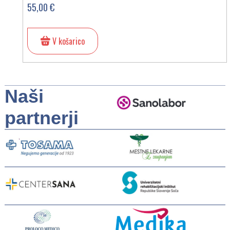
55,00 €
V košarico
Naši
partnerji