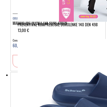
OBUTEV
MADRID BIG BUCKLE EVA SURF GREEN
PREVENTIVNE KOMPRESIJSKE DOKOLENKE 140 DEN 498
13,00 €
Cena:
60,00 €
V košarico