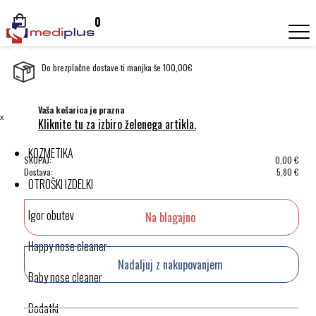
0
Do brezplačne dostave ti manjka še 100,00€
Vaša košarica je prazna
ˣ
Kliknite tu za izbiro želenega artikla.
KOZMETIKA
SKUPAJ:
0,00
€
Dostava:
5,80
€
OTROŠKI IZDELKI
Igor obutev
Na blagajno
Happy nose cleaner
Nadaljuj z nakupovanjem
Baby nose cleaner
Dodatki