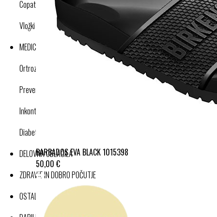
Copati
Vložki in dodatki
MEDICINSKI IZDELKI
Ortroze in opornice
Preventivne kompresijske nogavice
Inkontinenca
Diabetes
BARBADOS EVA BLACK 1015398
DELOVNA OBLAČILA
50,00 €
ZDRAVJE IN DOBRO POČUTJE
OSTALI IZDELKI