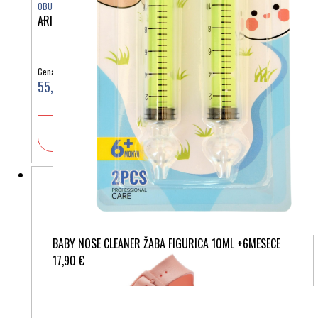
OBUTEV
ARIZONA EVA LIGHT ROSE MULTI 1029690
Cena:
55,00 €
V košarico
BABY NOSE CLEANER ŽABA FIGURICA 10ML +6MESECE
17,90 €