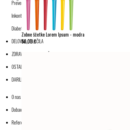
Preventivne kompresijske nogavice
Inkontinenca
Diabetes
Zobne ščetke Lorem Ipsum - modra
DELOVNA OBLAČILA
50,00 €
ZDRAVJE IN DOBRO POČUTJE
OSTALI IZDELKI
DARILNI BONI
O nas
Dobavitelji-proizvajalci
Reference