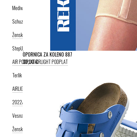
Mediwalk
Schuzz
Ženska kolekcija
Moška kolekcija
StepUp
OPORNICA ZA KOLENO 887
30,00 €
AIR PODPLAT
AIRLIGHT PODPLAT
Terlik Sabo
AIRLIGHT PODPLAT II. NOVI
AIRLIGHT PODPLAT I. PRODUKT LETA
2022
AIRLIGHT PODPLAT I. KRIŽNI PAŠČEK
AIR PODPLAT
Vesna anatomic
Ženska kolekcija
Moška kolekcija