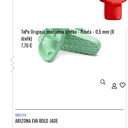
TePe Original, medzobna ščetka - Rdeča - 0,5 mm (8
ščetk)
7,70 €
OBUTEV
ARIZONA EVA BOLD JADE