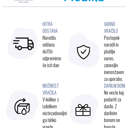
HITRA
VARNO
DOSTAVA
VRAČILO
Naročila
Postopek
oddana
naročil in
do15h
plačilje
odpremimo
varen,
še isti dan
zanesljiv
inenostaven
za uporabo.
MOŽNOST
DARILNI BONI
VRAČILA
Ne veste kaj
V kolikor z
podariti za
izdelkom
darilo. Z
nistezadovoljni
darilnim
ga lahko
bonom ne
vrnete
booste