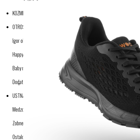
KOZMETIKA
OTROŠKI IZDELKI
Igor obutev
Happy nose cleaner
Baby nose cleaner
Dodatki
USTNA HIGIENA
Medzobne ščetke
Zobne ščetke
Ostalo