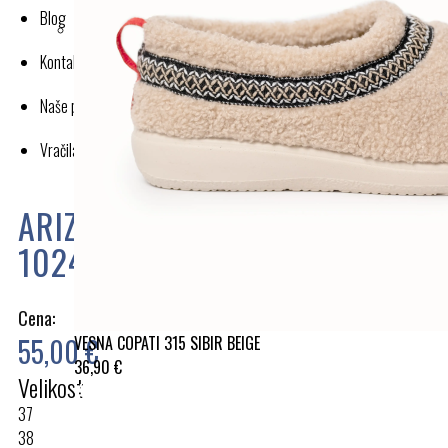
Blog
Kontakt
Naše poslovanje
Vračila in reklamacije
ARIZONA EVA SKY BLUE
1024588
Cena:
VESNA COPATI 315 SIBIR BEIGE
55,00 €
36,90 €
Velikost
37
38