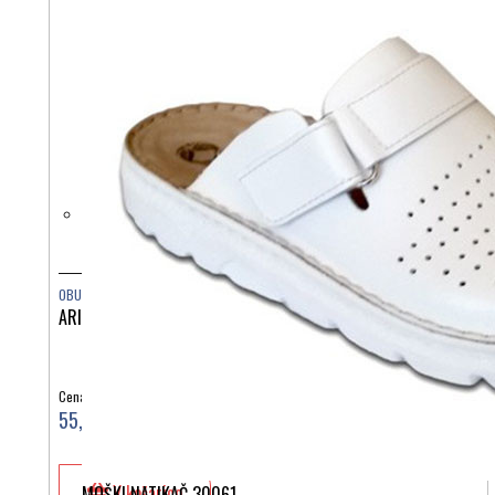
OBUTEV
ARIZONA EVA CORAL PEACH 1022511
Cena:
55,00 €
V košarico
MOŠKI NATIKAČ 30061