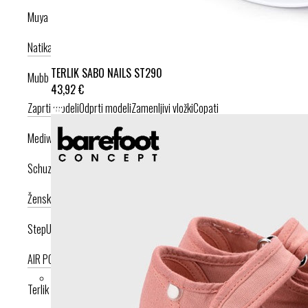
Muya
Natikači
Srednje visoka peta
Visoka peta
TERLIK SABO NAILS ST290
Mubb
43,92 €
Zaprti modeli
Odprti modeli
Zamenljivi vložki
Copati
Mediwalk
Schuzz
Ženska kolekcija
Moška kolekcija
StepUp
AIR PODPLAT
AIRLIGHT PODPLAT
Terlik Sabo