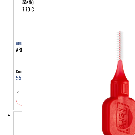
ščetk)
7,70 €
OBUTEV
ARIZONA EVA PURPLE FOG
Cena:
55,00 €
V košarico