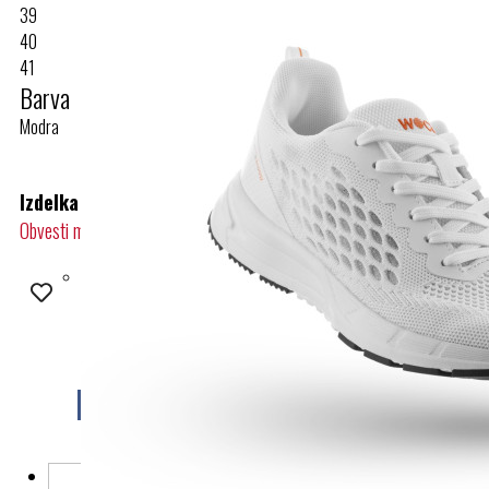
39
40
41
Barva
Modra
Izdelka žal trenutno ni na zalogi.
Obvesti me, ko bo na zalogi
Morda vam bo všeč tudi