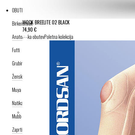
OBUTEV
WOCK BREELITE 02 BLACK
Birkenstock
74,90 €
Anatomska obutev
Poletna kolekcija
Futti
Grubin
Ženska celoletna kolekcija
Moška celoletna kolekcija
Nogavice
Muya
Natikači
Srednje visoka peta
Visoka peta
Mubb
Zaprti modeli
Odprti modeli
Zamenljivi vložki
Copati