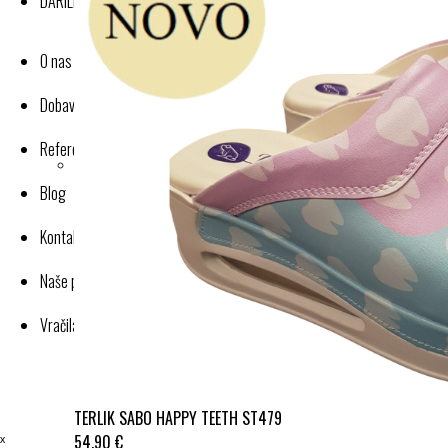
DARILNI BONI
O nas
Dobavitelji-proizvajalci
Reference
Blog
Kontakt
Naše poslovanje
Vračila in reklamacije
TERLIK SABO HAPPY TEETH ST479
ˣ
54,90 €