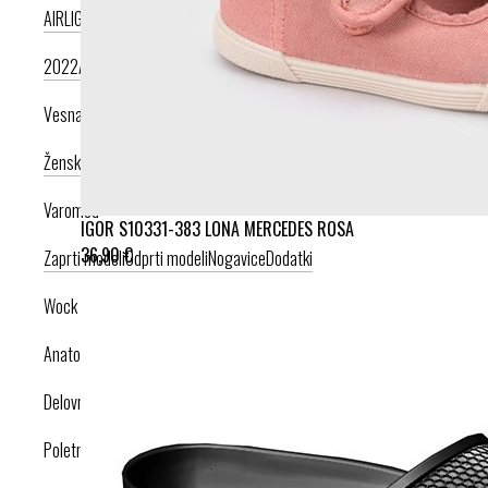
AIRLIGHT PODPLAT II. NOVI
AIRLIGHT PODPLAT I. PRODUKT LETA
2022
AIRLIGHT PODPLAT I. KRIŽNI PAŠČEK
AIR PODPLAT
Vesna anatomic
Ženska kolekcija
Moška kolekcija
Varomed
IGOR S10331-383 LONA MERCEDES ROSA
36,90 €
Zaprti modeli
Odprti modeli
Nogavice
Dodatki
Wock
Anatomska obutev
Delovna obutev s certifikatom
Poletna obutev