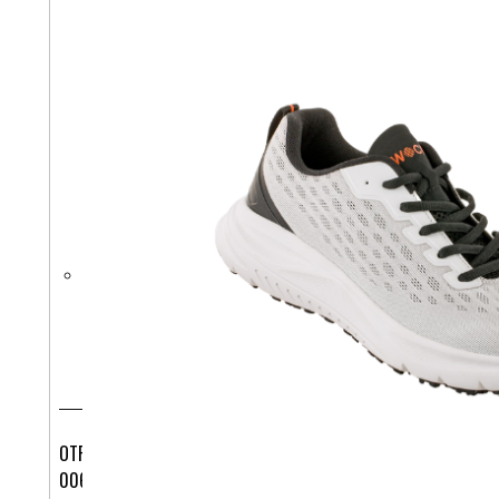
OTROŠKI KLOBUČEK Z UV ZAŠČITO OBOJESTRANSKI 3-
006538 BEŽ