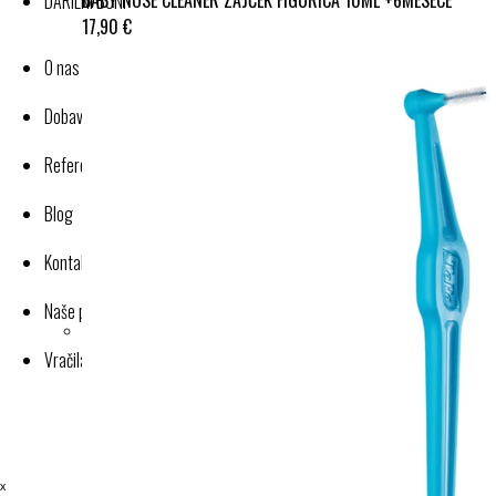
DARILNI BONI
17,90 €
O nas
Dobavitelji-proizvajalci
Reference
Blog
Kontakt
Naše poslovanje
Vračila in reklamacije
ˣ