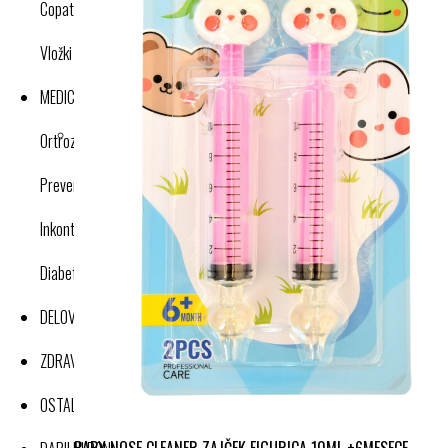
Copati
Vložki in dodatki
MEDICINSKI IZDELKI
Ortroze in opornice
Preventivne kompresijske nogavice
Inkontinenca
Diabetes
DELOVNA OBLAČILA
ZDRAVJE IN DOBRO POČUTJE
OSTALI IZDELKI
BABY NOSE CLEANER ZAJČEK FIGURICA 10ML +6MESECE