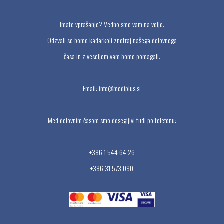
Imate vprašanje? Vedno smo vam na voljo.
Odzvali se bomo kadarkoli znotraj našega delovnega
časa in z veseljem vam bomo pomagali.
Email:
info@mediplus.si
Med delovnim časom smo dosegljivi tudi po telefonu:
+386 1 544 64 26
+386 31 573 090