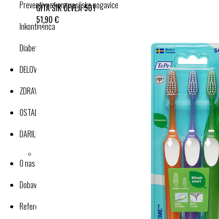
Preventivne kompresijske nogavice
GITA ŠIK ČEVLJI 501
51,90 €
Inkontinenca
Diabetes
DELOVNA OBLAČILA
ZDRAVJE IN DOBRO POČUTJE
OSTALI IZDELKI
DARILNI BONI
O nas
Dobavitelji-proizvajalci
Reference