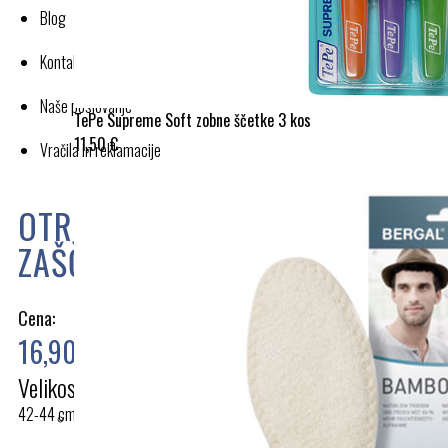
Blog
Kontakt
Naše poslovanje
TePe Supreme Soft zobne ščetke 3 kos
11,50 €
Vračila in reklamacije
OTROŠKI KLOBUČEK Z UV
ZAŠČITO 3-005498 ROZA
Cena:
16,90 €
Velikost
42-44 cm