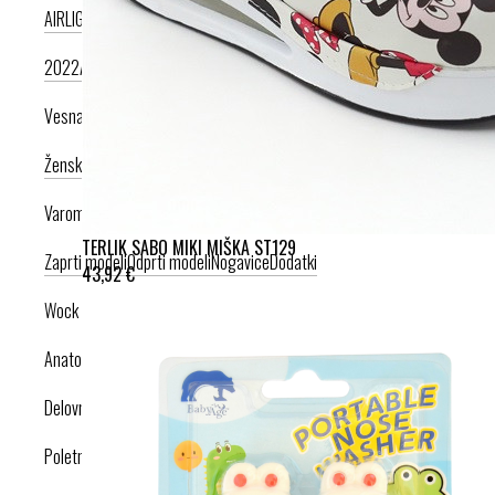
AIRLIGHT PODPLAT II. NOVI
AIRLIGHT PODPLAT I. PRODUKT LETA
2022
AIRLIGHT PODPLAT I. KRIŽNI PAŠČEK
AIR PODPLAT
Vesna anatomic
Ženska kolekcija
Moška kolekcija
Varomed
TERLIK SABO MIKI MIŠKA ST129
Zaprti modeli
Odprti modeli
Nogavice
Dodatki
43,92 €
Wock
Anatomska obutev
Delovna obutev s certifikatom
Poletna obutev