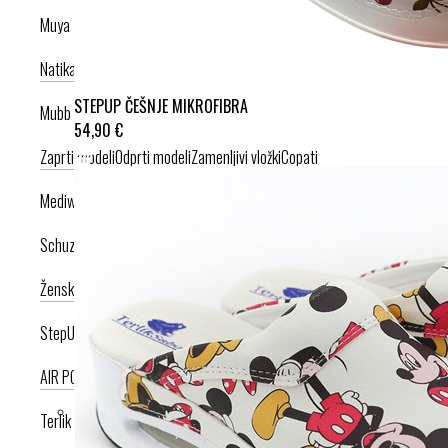
Muya
Natikači
Srednje visoka peta
Visoka peta
STEPUP ČEŠNJE MIKROFIBRA
Mubb
54,90 €
Zaprti modeli
Odprti modeli
Zamenljivi vložki
Copati
Mediwalk
Schuzz
Ženska kolekcija
Moška kolekcija
StepUp
AIR PODPLAT
AIRLIGHT PODPLAT
Terlik Sabo