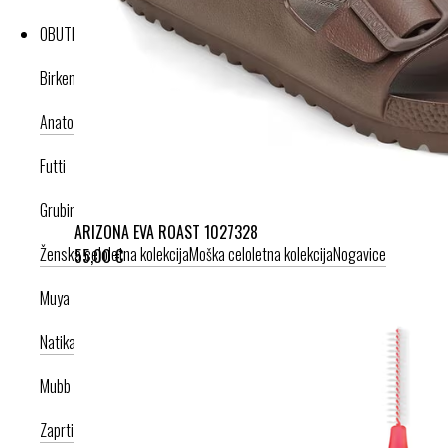
OBUTEV
Birkenstock
Anatomska obutev
Poletna kolekcija
Futti
Grubin
ARIZONA EVA ROAST 1027328
Ženska celoletna kolekcija
Moška celoletna kolekcija
Nogavice
55,00 €
Muya
Natikači
Srednje visoka peta
Visoka peta
Mubb
Zaprti modeli
Odprti modeli
Zamenljivi vložki
Copati