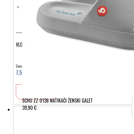
VLOŽEK SENSATION KIDS
Cena:
7,50 €
V košarico
SCHU ZZ 0136 NATIKAČI ŽENSKI GALET
39,90 €