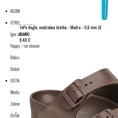
KOZMETIKA
OTROŠKI IZDELKI
TePe Angle, medzobna ščetka - Modra - 0,6 mm (6
ščetk)
Igor obutev
8,40 €
Happy nose cleaner
Baby nose cleaner
Dodatki
USTNA HIGIENA
Medzobne ščetke
Zobne ščetke
Ostalo