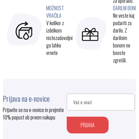
za uporabo.
MOŽNOST
DARILNI BONI
VRAČILA
Ne veste kaj
V kolikor z
podariti za
izdelkom
darilo. Z
nistezadovoljni
darilnim
ga lahko
bonom ne
vrnete
booste
zgrešili.
Prijava na e-novice
Prijavite se na e-novice in prejmite
10% popust ob prvem nakupu
PRIJAVA