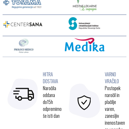
HITRA
VARNO
DOSTAVA
VRAČILO
Naročila
Postopek
oddana
naročil in
do15h
plačilje
odpremimo
varen,
še isti dan
zanesljiv
inenostaven