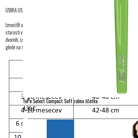
IZBIRA USTREZNE VELIKOSTI:
Izmerite obseg otrokove glave na najširši točki. Vrednosti velikosti in
starosti v tabeli so približne, ker je vsak otrok edinstven. Če ste v
dvomih, izberite velikost klobuka glede na velikost otrokove glave in ne
glede na starostno skupino.
TePe Select Compact Soft zobna ščetka
4,30 €