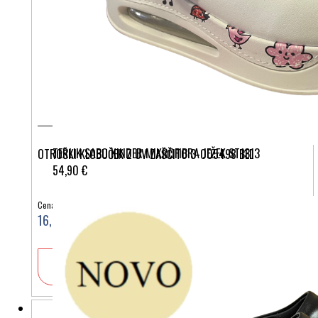
TERLIK SABO KINDER MIKROFIBRA JEŽEK ST1313
OTROŠKI KLOBUČEK Z UV ZAŠČITO 3-005498 BEL
54,90 €
Cena:
16,90 €
V košarico