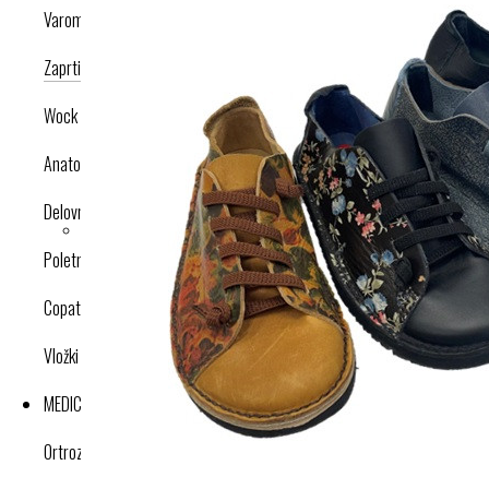
Varomed
Zaprti modeli
Odprti modeli
Nogavice
Dodatki
Wock
Anatomska obutev
Delovna obutev s certifikatom
Poletna obutev
Copati
Vložki in dodatki
MEDICINSKI IZDELKI
Ortroze in opornice