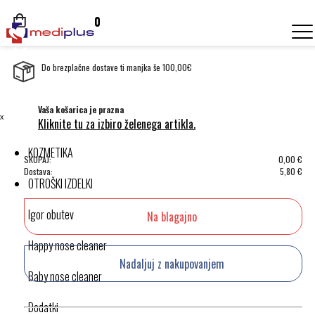
0
Do brezplačne dostave ti manjka še 100,00€
Vaša košarica je prazna
ˣ
Kliknite tu za izbiro želenega artikla.
KOZMETIKA
SKUPAJ:
0,00
€
Dostava:
5,80
€
OTROŠKI IZDELKI
Igor obutev
Na blagajno
Happy nose cleaner
Nadaljuj z nakupovanjem
Baby nose cleaner
Dodatki