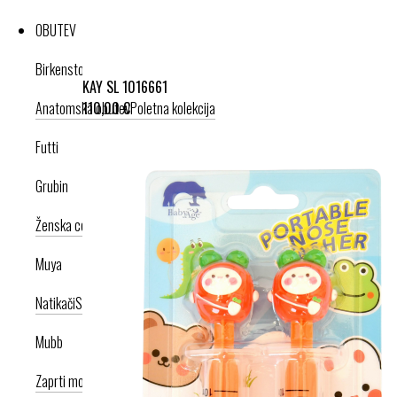
OBUTEV
Birkenstock
KAY SL 1016661
110,00 €
Anatomska obutev
Poletna kolekcija
Futti
Grubin
Ženska celoletna kolekcija
Moška celoletna kolekcija
Nogavice
Muya
Natikači
Srednje visoka peta
Visoka peta
Mubb
Zaprti modeli
Odprti modeli
Zamenljivi vložki
Copati