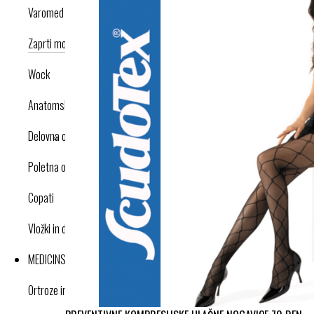
Varomed
Zaprti modeli
Odprti modeli
Nogavice
Dodatki
Wock
Anatomska obutev
Delovna obutev s certifikatom
Poletna obutev
Copati
Vložki in dodatki
MEDICINSKI IZDELKI
Ortroze in opornice