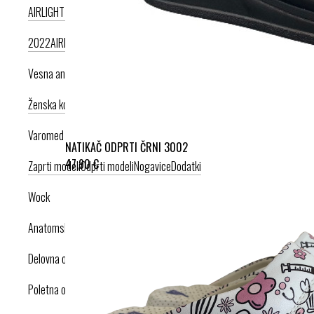
AIRLIGHT PODPLAT II. NOVI
AIRLIGHT PODPLAT I. PRODUKT LETA
2022
AIRLIGHT PODPLAT I. KRIŽNI PAŠČEK
AIR PODPLAT
Vesna anatomic
Ženska kolekcija
Moška kolekcija
Varomed
NATIKAČ ODPRTI ČRNI 3002
47,90 €
Zaprti modeli
Odprti modeli
Nogavice
Dodatki
Wock
Anatomska obutev
Delovna obutev s certifikatom
Poletna obutev