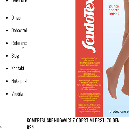
DARILNI BONI
O nas
Dobavitelji-proizvajalci
Reference
Blog
Kontakt
Naše poslovanje
Vračila in reklamacije
KOMPRESIJSKE NOGAVICE Z ODPRTIMI PRSTI 70 DEN
ˣ
824