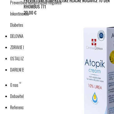
PREVENTIVNE KOMPRESIJSKE HLAČNE NOGAVICE 70 DEN
Preventivne kompresijske nogavice
RHOMBUS 771
20,00 €
Inkontinenca
Diabetes
DELOVNA OBLAČILA
ZDRAVJE IN DOBRO POČUTJE
OSTALI IZDELKI
DARILNI BONI
O nas
Dobavitelji-proizvajalci
Reference