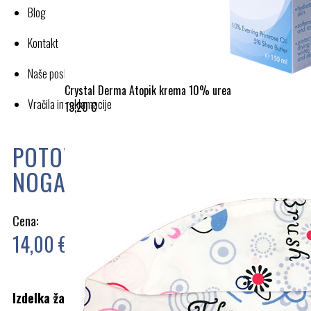
Blog
Kontakt
Naše poslovanje
Crystal Derma Atopik krema 10% urea
Vračila in reklamacije
13,20 €
POTOVALNE KOMPRESIJSKE
NOGAVICE 481
Cena:
14,00 €
Izdelka žal trenutno ni na zalogi.