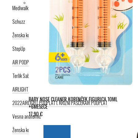
Mediwalk
Schuzz
Ženska kolekcija
Moška kolekcija
StepUp
AIR PODPLAT
AIRLIGHT PODPLAT
Terlik Sabo
AIRLIGHT PODPLAT II. NOVI
AIRLIGHT PODPLAT I. PRODUKT LETA
BABY NOSE CLEANER KORENČEK FIGURICA 10ML
2022
AIRLIGHT PODPLAT I. KRIŽNI PAŠČEK
AIR PODPLAT
+6MESECE
17,90 €
Vesna anatomic
Ženska kolekcija
Moška kolekcija