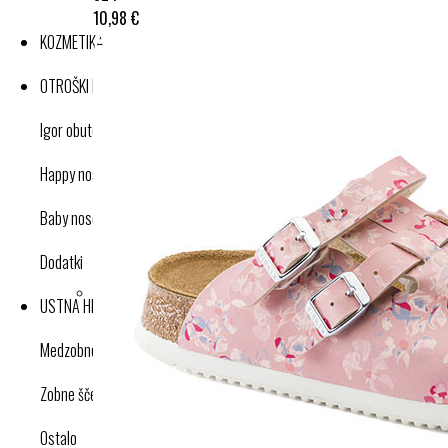
10,98 €
KOZMETIKA
OTROŠKI IZDELKI
Igor obutev
Happy nose cleaner
Baby nose cleaner
Dodatki
USTNA HIGIENA
Medzobne ščetke
Zobne ščetke
Ostalo