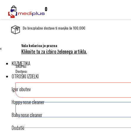
0
Do brezplačne dostave ti manjka še 100,00€
Vaša košarica je prazna
ˣ
Kliknite tu za izbiro želenega artikla.
KOZMETIKA
SKUPAJ:
Dostava:
OTROŠKI IZDELKI
Igor obutev
Happy nose cleaner
Baby nose cleaner
Dodatki