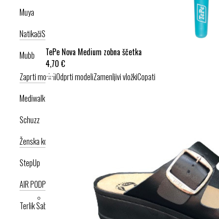
Muya
Natikači
Srednje visoka peta
Visoka peta
TePe Nova Medium zobna ščetka
Mubb
4,70 €
Zaprti modeli
Odprti modeli
Zamenljivi vložki
Copati
Mediwalk
Schuzz
Ženska kolekcija
Moška kolekcija
StepUp
AIR PODPLAT
AIRLIGHT PODPLAT
Terlik Sabo