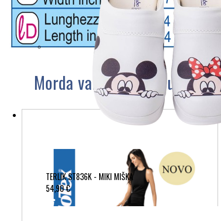
Morda vam bo všeč tudi
TERLIK ST836K - MIKI MIŠKA
54,90 €