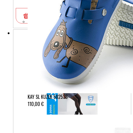
V košarico
KAY SL KUŽEK 582536
110,00 €