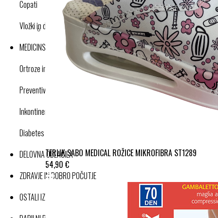
Copati
Vložki in dodatki
MEDICINSKI IZDELKI
Ortroze in opornice
Preventivne kompresijske nogavice
Inkontinenca
Diabetes
TERLIK SABO MEDICAL ROŽICE MIKROFIBRA ST1289
DELOVNA OBLAČILA
54,90 €
ZDRAVJE IN DOBRO POČUTJE
OSTALI IZDELKI