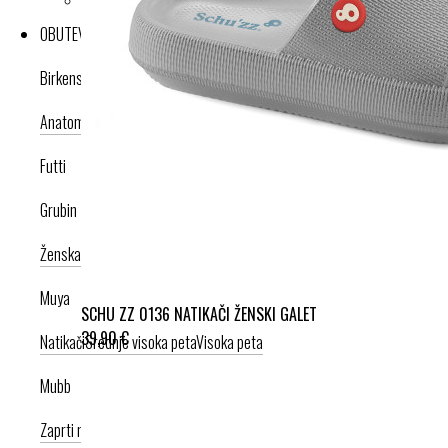
OBUTEV
Birkenstock
Anatomska obutev
Poletna kolekcija
Futti
Grubin
Ženska celoletna kolekcija
Moška celoletna kolekcija
Nogavice
Muya
SCHU ZZ 0136 NATIKAČI ŽENSKI GALET
39,90 €
Natikači
Srednje visoka peta
Visoka peta
Mubb
Zaprti modeli
Odprti modeli
Zamenljivi vložki
Copati