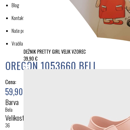
Blog
Kontakt
Naše poslovanje
Vračila in reklamacije
DEŽNIK PRETTY GIRL VELIK VZOREC
39,90 €
OREGON 1053660 BELI
Cena:
59,90 €
Barva
Bela
Velikost
36