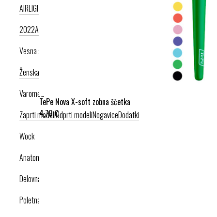
AIRLIGHT PODPLAT II. NOVI
AIRLIGHT PODPLAT I. PRODUKT LETA
2022
AIRLIGHT PODPLAT I. KRIŽNI PAŠČEK
AIR PODPLAT
Vesna anatomic
Ženska kolekcija
Moška kolekcija
Varomed
TePe Nova X-soft zobna ščetka
4,70 €
Zaprti modeli
Odprti modeli
Nogavice
Dodatki
Wock
Anatomska obutev
Delovna obutev s certifikatom
Poletna obutev