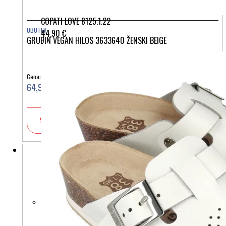
COPATI LOVE 8125.1.22
OBUTEV
44,90 €
GRUBIN VEGAN HILOS 3633640 ŽENSKI BEIGE
Cena:
64,90 €
V košarico