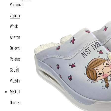
Varomed
Zaprti modeli
Odprti modeli
Nogavice
Dodatki
Wock
Anatomska obutev
Delovna obutev s certifikatom
Poletna obutev
Copati
Vložki in dodatki
MEDICINSKI IZDELKI
Ortroze in opornice