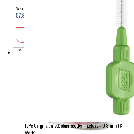
Cena:
57,90 €
V košarico
TePe Original, medzobna ščetka - Zelena - 0,8 mm (8
ščetk)