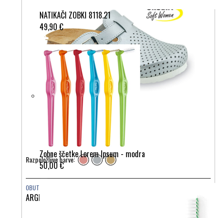
NATIKAČI ZOBKI 8118.21
49,90 €
Zobne ščetke Lorem Ipsum - modra
Razpoložljive barve:
50,00 €
OBUTEV
ARGENTINA SOFT 0133680