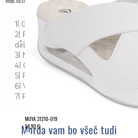
večje, da stopalo sede v podplatno korito.
MUYA 31210-019
Morda vam bo všeč tudi
58,90 €