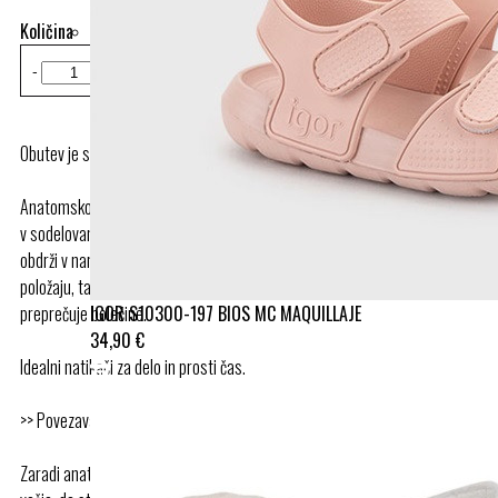
Količina
-
+
Dodaj v košarico
Obutev je skladna s certifikatom EN ISO 20347.
Anatomsko oblikovan podplat je ustvarjen
v sodelovanju z ortopedskimi strokovnjaki. Omogoča, da se stopalo
obdrži v naravnem
položaju, ta pa zagotavlja boljšo držo, pravilno lego hrbtenice in
IGOR S10300-197 BIOS MC MAQUILLAJE
preprečuje bolečine.
34,90 €
Idealni natikači za delo in prosti čas.
>> Povezava do dokumenta s certifikatom <<
Zaradi anatomsko oblikovanega podplata, priporočamo eno številko