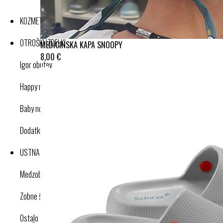
KOZMETIKA
OTROŠKI IZDELKI
MEDICINSKA KAPA SNOOPY
8,00 €
Igor obutev
Happy nose cleaner
Baby nose cleaner
Dodatki
USTNA HIGIENA
Medzobne ščetke
Zobne ščetke
Ostalo