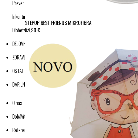
Preventivne kompresijske nogavice
Inkontinenca
STEPUP BEST FRIENDS MIKROFIBRA
54,90 €
Diabetes
DELOVNA OBLAČILA
ZDRAVJE IN DOBRO POČUTJE
OSTALI IZDELKI
DARILNI BONI
O nas
Dobavitelji-proizvajalci
Reference