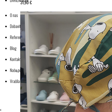
DARILNI BONI
31,90 €
O nas
Dobavitelji-proizvajalci
Reference
Blog
Kontakt
Naše poslovanje
Vračila in reklamacije
ˣ