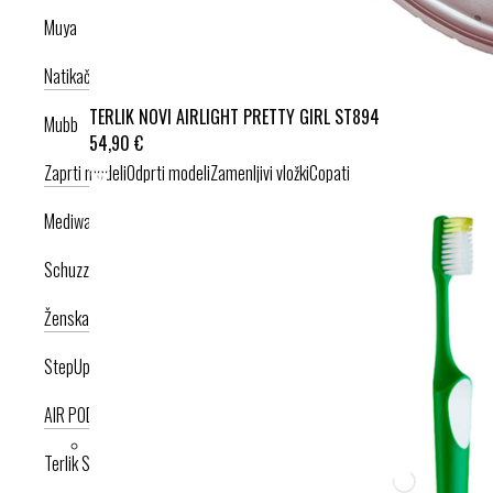
Muya
Natikači
Srednje visoka peta
Visoka peta
TERLIK NOVI AIRLIGHT PRETTY GIRL ST894
Mubb
54,90 €
Zaprti modeli
Odprti modeli
Zamenljivi vložki
Copati
Mediwalk
Schuzz
Ženska kolekcija
Moška kolekcija
StepUp
AIR PODPLAT
AIRLIGHT PODPLAT
Terlik Sabo