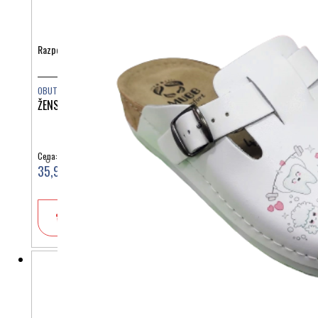
Razpoložljive barve:
OBUTEV
ŽENSKI NATIKAČ S PAŠČKOM 160105
Cena:
35,90 €
V košarico