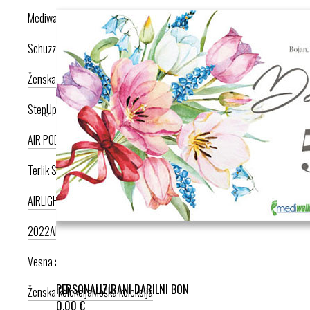
Mediwalk
Schuzz
Ženska kolekcija
Moška kolekcija
StepUp
AIR PODPLAT
AIRLIGHT PODPLAT
Terlik Sabo
AIRLIGHT PODPLAT II. NOVI
AIRLIGHT PODPLAT I. PRODUKT LETA
2022
AIRLIGHT PODPLAT I. KRIŽNI PAŠČEK
AIR PODPLAT
Vesna anatomic
PERSONALIZIRANI DARILNI BON
Ženska kolekcija
Moška kolekcija
0,00 €