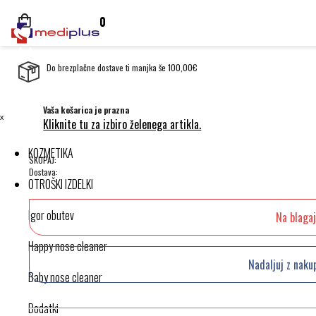
0
Do brezplačne dostave ti manjka še 100,00€
Vaša košarica je prazna
ˣ
Kliknite tu za izbiro želenega artikla.
KOZMETIKA
SKUPAJ:
Dostava:
OTROŠKI IZDELKI
Igor obutev
Na blaga
Happy nose cleaner
Nadaljuj z nak
Baby nose cleaner
Dodatki