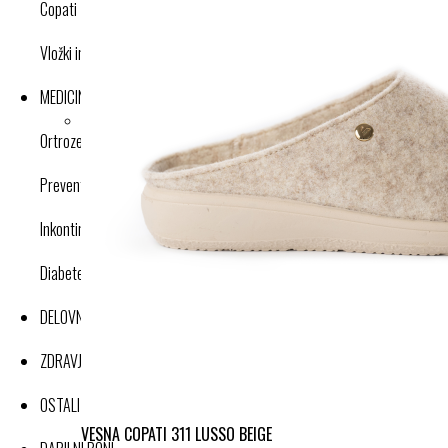
Copati
Vložki in dodatki
MEDICINSKI IZDELKI
Ortroze in opornice
Preventivne kompresijske nogavice
Inkontinenca
Diabetes
DELOVNA OBLAČILA
ZDRAVJE IN DOBRO POČUTJE
OSTALI IZDELKI
VESNA COPATI 311 LUSSO BEIGE