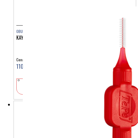
OBUTEV
KAY SL 1016663
Cena:
110,00 €
V košarico