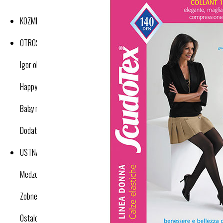
KOZMETIKA
OTROŠKI IZDELKI
Igor obutev
Happy nose cleaner
Baby nose cleaner
Dodatki
USTNA HIGIENA
Medzobne ščetke
Zobne ščetke
Ostalo