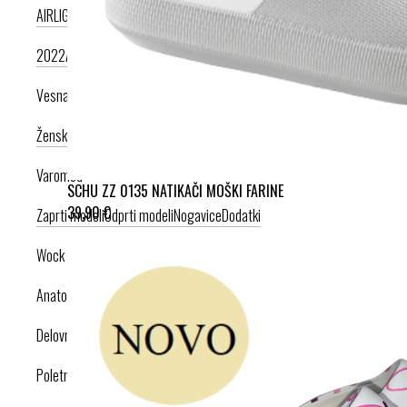
AIRLIGHT PODPLAT II. NOVI
AIRLIGHT PODPLAT I. PRODUKT LETA
2022
AIRLIGHT PODPLAT I. KRIŽNI PAŠČEK
AIR PODPLAT
Vesna anatomic
Ženska kolekcija
Moška kolekcija
Varomed
SCHU ZZ 0135 NATIKAČI MOŠKI FARINE
39,90 €
Zaprti modeli
Odprti modeli
Nogavice
Dodatki
Wock
Anatomska obutev
Delovna obutev s certifikatom
Poletna obutev