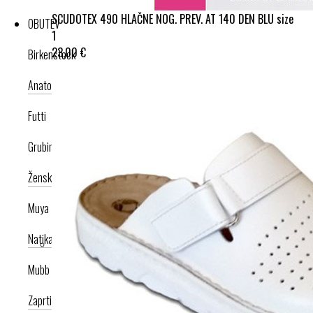
SCUDOTEX 490 HLAČNE NOG. PREV. AT 140 DEN BLU size
OBUTEV
1
23,00 €
Birkenstock
Anatomska obutev
Poletna kolekcija
Futti
Grubin
Ženska celoletna kolekcija
Moška celoletna kolekcija
Nogavice
Muya
Natikači
Srednje visoka peta
Visoka peta
Mubb
Zaprti modeli
Odprti modeli
Zamenljivi vložki
Copati