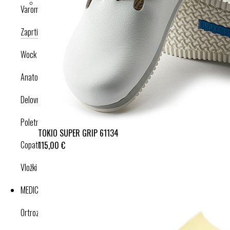
Varomed
Zaprti modeli
Odprti modeli
Nogavice
Dodatki
Wock
Anatomska obutev
Delovna obutev s certifikatom
Poletna obutev
TOKIO SUPER GRIP 61134
Copati
115,00 €
Vložki in dodatki
MEDICINSKI IZDELKI
Ortroze in opornice