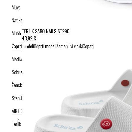
Muya
Natikači
Srednje visoka peta
Visoka peta
TERLIK SABO NAILS ST290
Mubb
43,92 €
Zaprti modeli
Odprti modeli
Zamenljivi vložki
Copati
Mediwalk
Schuzz
Ženska kolekcija
Moška kolekcija
StepUp
AIR PODPLAT
AIRLIGHT PODPLAT
Terlik Sabo