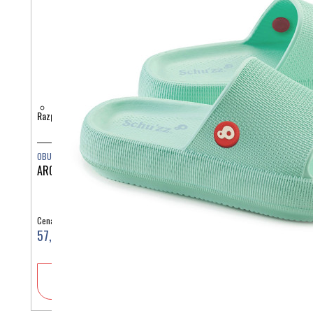
Razpoložljive barve:
OBUTEV
ARGENTINA SOFT 0133680
Cena:
57,90 €
V košarico