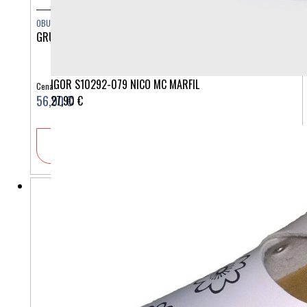
OBUTEV
GRUBIN STOCKHOLM ŽENSKI 1813660
IGOR S10292-079 NICO MC MARFIL
Cena:
56,90 €
27,90 €
V košarico