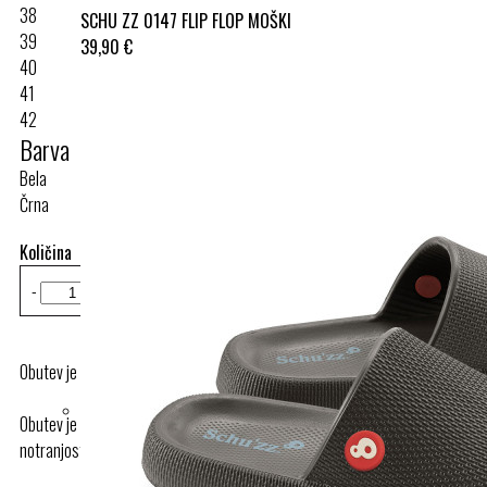
38
SCHU ZZ 0147 FLIP FLOP MOŠKI
39
39,90 €
40
41
42
Barva
Bela
Črna
Količina
-
+
Dodaj v košarico
Obutev je skladna s certifkatom EN ISO 20347:2012
Obutev je certificirana, iz pravega usnja in s spominskim vložkom v
notranjosti.