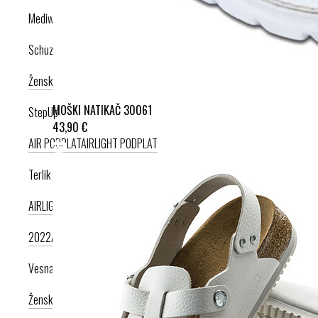
Mediwalk
Schuzz
Ženska kolekcija
Moška kolekcija
MOŠKI NATIKAČ 30061
StepUp
43,90 €
AIR PODPLAT
AIRLIGHT PODPLAT
Terlik Sabo
AIRLIGHT PODPLAT II. NOVI
AIRLIGHT PODPLAT I. PRODUKT LETA
2022
AIRLIGHT PODPLAT I. KRIŽNI PAŠČEK
AIR PODPLAT
Vesna anatomic
Ženska kolekcija
Moška kolekcija