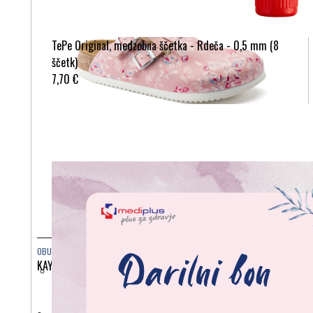
TePe Original, medzobna ščetka - Rdeča - 0,5 mm (8
ščetk)
7,70 €
OBUTEV
KAY SL 1016661