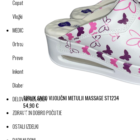
Copati
Vložki in dodatki
MEDICINSKI IZDELKI
Ortroze in opornice
Preventivne kompresijske nogavice
Inkontinenca
Diabetes
TERLIK SABO VIJOLIČNI METULJI MASSAGE ST1234
DELOVNA OBLAČILA
54,90 €
ZDRAVJE IN DOBRO POČUTJE
OSTALI IZDELKI