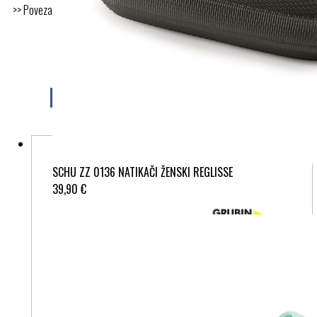
>> Povezava do dokumenta s certifikatom <<
Morda vam bo všeč tudi
SCHU ZZ 0136 NATIKAČI ŽENSKI REGLISSE
39,90 €