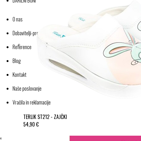
DARILNI BONI
O nas
Dobavitelji-proizvajalci
Reference
Blog
Kontakt
Naše poslovanje
Vračila in reklamacije
TERLIK ST212 - ZAJČKI
54,90 €
ˣ