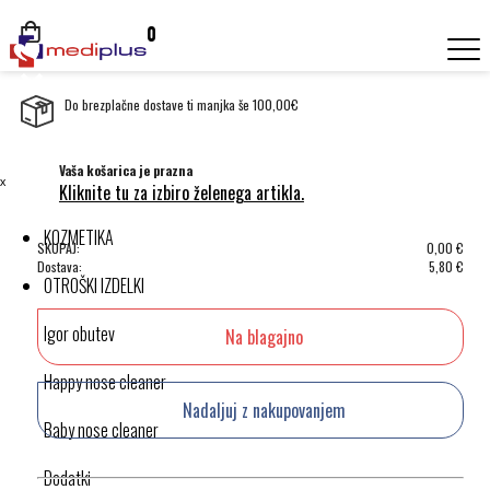
0
Do brezplačne dostave ti manjka še 100,00€
Vaša košarica je prazna
ˣ
Kliknite tu za izbiro želenega artikla.
KOZMETIKA
SKUPAJ:
0,00
€
Dostava:
5,80
€
OTROŠKI IZDELKI
Igor obutev
Na blagajno
Happy nose cleaner
Nadaljuj z nakupovanjem
Baby nose cleaner
Dodatki