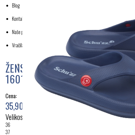
Blog
Kontakt
Naše poslovanje
Vračila in reklamacije
ŽENSKI NATIKAČ S PAŠČKOM
160105
Cena:
35,90 €
Velikost
36
37